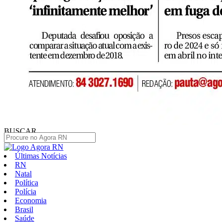
BUSCAR
Últimas Notícias
RN
Natal
Política
Polícia
Economia
Brasil
Saúde