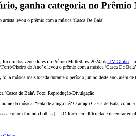
nário, ganha categoria no Prêmi
o artista levou o prêmio com a música 'Casca De Bala'
, foi um dos vencedores do Prêmio MultiShow 2024, da
TV Globo
– u
 ‘Forró/Piseiro do Ano’ e levou o prêmio com a música ‘Casca De Bala’
, foi a música mais tocada durante o período junino deste ano, além de 
ica 'Casca de Bala'. Foto: Reprodução/Divulgação
do nome da música. “Fala de amigo né? O amigo Casca de Bala, como a ge
 nossa cultura furando bolhas […] O forró tem dificuldade de entrar ema
da Globo