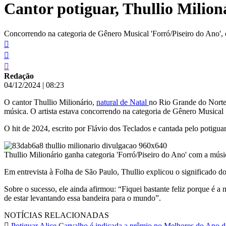
Cantor potiguar, Thullio Milio
conteúdo
Concorrendo na categoria de Gênero Musical 'Forró/Piseiro do Ano', 
Redação
04/12/2024
|
08:23
O cantor Thullio Milionário,
natural de Natal
no Rio Grande do Norte
música. O artista estava concorrendo na categoria de Gênero Musical
O hit de 2024, escrito por Flávio dos Teclados e cantada pelo potiguar
Thullio Milionário ganha categoria 'Forró/Piseiro do Ano' com a mús
Em entrevista à Folha de São Paulo, Thullio explicou o significado 
Sobre o sucesso, ele ainda afirmou: “Fiquei bastante feliz porque é a
de estar levantando essa bandeira para o mundo”.
NOTÍCIAS RELACIONADAS
Potiguar Alice Carvalho é indicada a prêmio no Melhores do Ano 