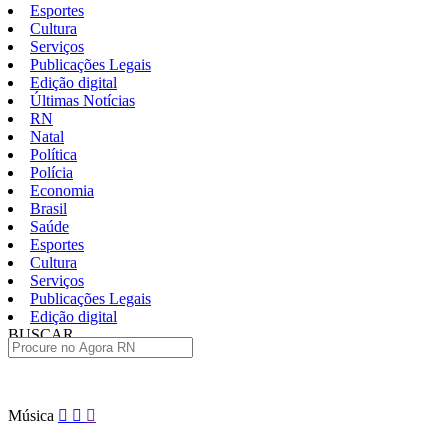
Esportes
Cultura
Serviços
Publicações Legais
Edição digital
Últimas Notícias
RN
Natal
Política
Polícia
Economia
Brasil
Saúde
Esportes
Cultura
Serviços
Publicações Legais
Edição digital
BUSCAR
ÚLTIMAS
Pular
Música
para
o