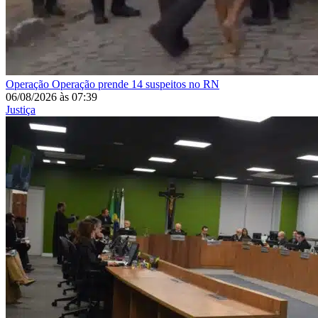
Operação
Operação prende 14 suspeitos no RN
06/08/2026
às
07:39
Justiça