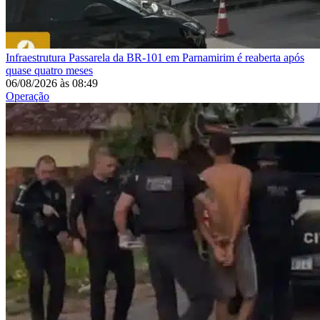
Infraestrutura
Passarela da BR-101 em Parnamirim é reaberta após
quase quatro meses
06/08/2026
às
08:49
Operação