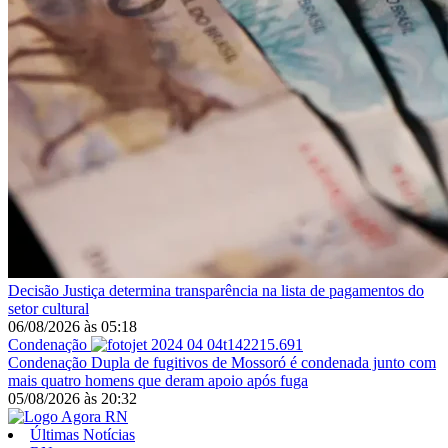
Decisão
Justiça determina transparência na lista de pagamentos do
setor cultural
06/08/2026
às
05:18
Condenação
Condenação
Dupla de fugitivos de Mossoró é condenada junto com
mais quatro homens que deram apoio após fuga
05/08/2026
às
20:32
Últimas Notícias