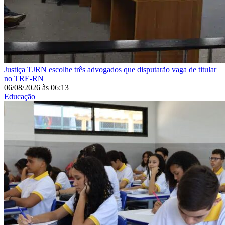
Justiça
TJRN escolhe três advogados que disputarão vaga de titular
no TRE-RN
06/08/2026
às
06:13
Educação