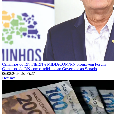
Caminhos do RN
FIERN e MIDIACOM/RN promovem Fórum
Caminhos do RN com candidatos ao Governo e ao Senado
06/08/2026
às
05:27
Decisão