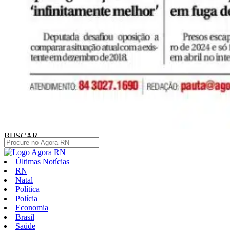
BUSCAR
Últimas Notícias
RN
Natal
Política
Polícia
Economia
Brasil
Saúde