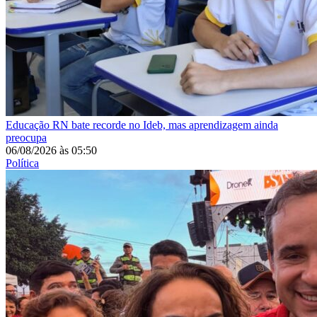
Educação
RN bate recorde no Ideb, mas aprendizagem ainda
preocupa
06/08/2026
às
05:50
Política