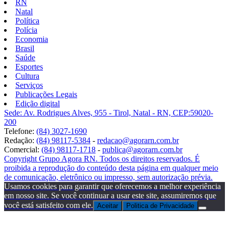
RN
Natal
Política
Polícia
Economia
Brasil
Saúde
Esportes
Cultura
Serviços
Publicações Legais
Edição digital
Sede: Av. Rodrigues Alves, 955 - Tirol, Natal - RN, CEP:59020-
200
Telefone:
(84) 3027-1690
Redação:
(84) 98117-5384
-
redacao@agorarn.com.br
Comercial:
(84) 98117-1718
-
publica@agorarn.com.br
Copyright Grupo Agora RN. Todos os direitos reservados. É
proibida a reprodução do conteúdo desta página em qualquer meio
de comunicação, eletrônico ou impresso, sem autorização prévia.
Usamos cookies para garantir que oferecemos a melhor experiência
em nosso site. Se você continuar a usar este site, assumiremos que
você está satisfeito com ele.
Aceitar
Politica de Privacidade