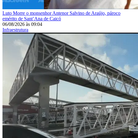
Luto
Morre o monsenhor Antenor Salvino de Araújo, pároco
emérito de Sant’Ana de Caicó
06/08/2026
às
09:04
Infraestrutura