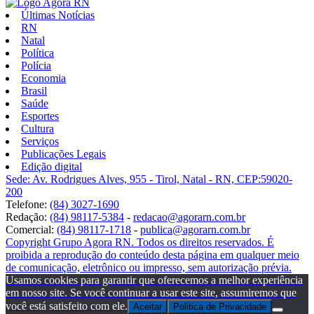
Últimas Notícias
RN
Natal
Política
Polícia
Economia
Brasil
Saúde
Esportes
Cultura
Serviços
Publicações Legais
Edição digital
Sede: Av. Rodrigues Alves, 955 - Tirol, Natal - RN, CEP:59020-
200
Telefone:
(84) 3027-1690
Redação:
(84) 98117-5384
-
redacao@agorarn.com.br
Comercial:
(84) 98117-1718
-
publica@agorarn.com.br
Copyright Grupo Agora RN. Todos os direitos reservados. É
proibida a reprodução do conteúdo desta página em qualquer meio
de comunicação, eletrônico ou impresso, sem autorização prévia.
Usamos cookies para garantir que oferecemos a melhor experiência
em nosso site. Se você continuar a usar este site, assumiremos que
você está satisfeito com ele.
Aceitar
Politica de Privacidade