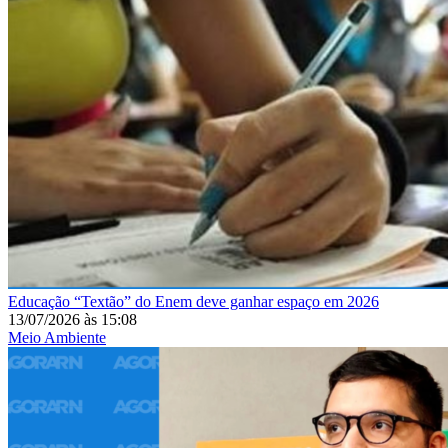
Educação
“Textão” do Enem deve ganhar espaço em 2026
13/07/2026
às
15:08
Meio Ambiente