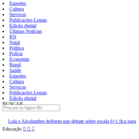
Esportes
Cultura
Serviços
Publicações Legais
Edição digital
Últimas Notícias
RN
Natal
Política
Polícia
Economia
Brasil
Saúde
Esportes
Cultura
Serviços
Publicações Legais
Edição digital
BUSCAR
ÚLTIMAS
definem que debate sobre escala 6×1 fica para depois das eleições
Pular
Educação
para
o