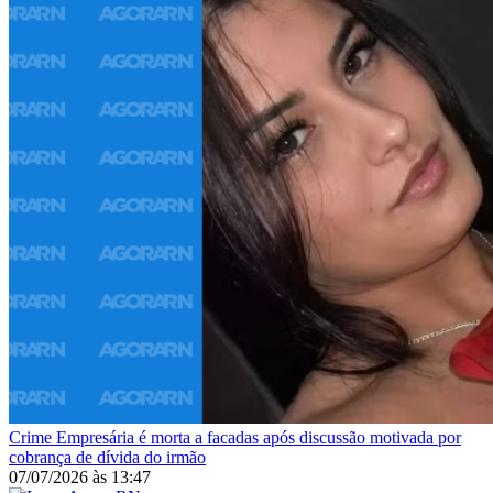
Crime
Empresária é morta a facadas após discussão motivada por
cobrança de dívida do irmão
07/07/2026
às
13:47