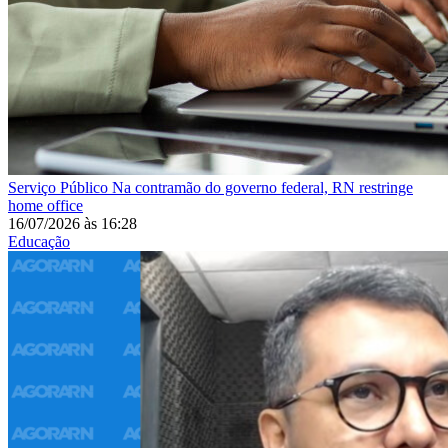
Serviço Público
Na contramão do governo federal, RN restringe
home office
16/07/2026
às
16:28
Educação