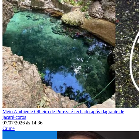
Meio Ambiente
Olheiro de Pureza é fechado após flagrante de
jacaré-coroa
07/07/2026
às
14:36
Crime