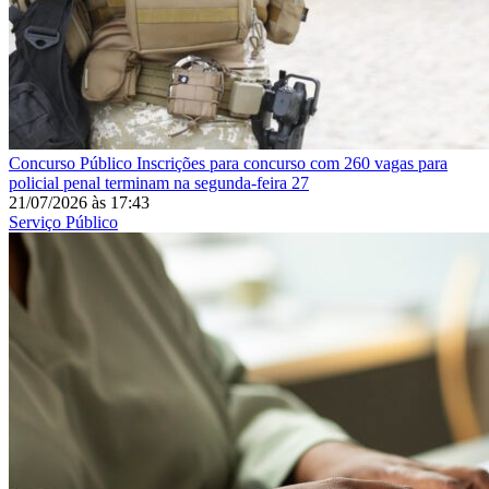
Concurso Público
Inscrições para concurso com 260 vagas para
policial penal terminam na segunda-feira 27
21/07/2026
às
17:43
Serviço Público