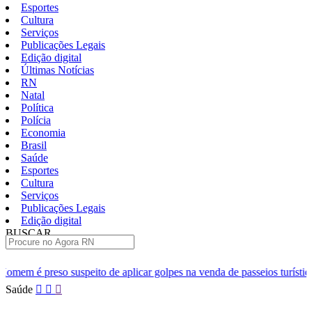
Esportes
Cultura
Serviços
Publicações Legais
Edição digital
Últimas Notícias
RN
Natal
Política
Polícia
Economia
Brasil
Saúde
Esportes
Cultura
Serviços
Publicações Legais
Edição digital
BUSCAR
ÚLTIMAS
de aplicar golpes na venda de passeios turísticos em Natal
Moto 
Pular
Saúde
para
o