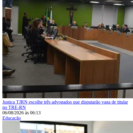
Justiça
TJRN escolhe três advogados que disputarão vaga de titular
no TRE-RN
06/08/2026
às
06:13
Educação