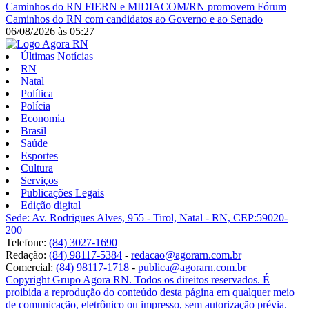
Caminhos do RN
FIERN e MIDIACOM/RN promovem Fórum
Caminhos do RN com candidatos ao Governo e ao Senado
06/08/2026
às
05:27
Últimas Notícias
RN
Natal
Política
Polícia
Economia
Brasil
Saúde
Esportes
Cultura
Serviços
Publicações Legais
Edição digital
Sede: Av. Rodrigues Alves, 955 - Tirol, Natal - RN, CEP:59020-
200
Telefone:
(84) 3027-1690
Redação:
(84) 98117-5384
-
redacao@agorarn.com.br
Comercial:
(84) 98117-1718
-
publica@agorarn.com.br
Copyright Grupo Agora RN. Todos os direitos reservados. É
proibida a reprodução do conteúdo desta página em qualquer meio
de comunicação, eletrônico ou impresso, sem autorização prévia.