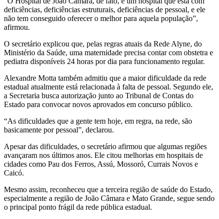
“O Hospital de João Câmara, de fato, é um hospital que está com
deficiências, deficiências estruturais, deficiências de pessoal, e ele
não tem conseguido oferecer o melhor para aquela população”,
afirmou.
O secretário explicou que, pelas regras atuais da Rede Alyne, do
Ministério da Saúde, uma maternidade precisa contar com obstetra e
pediatra disponíveis 24 horas por dia para funcionamento regular.
Alexandre Motta também admitiu que a maior dificuldade da rede
estadual atualmente está relacionada à falta de pessoal. Segundo ele,
a Secretaria busca autorização junto ao Tribunal de Contas do
Estado para convocar novos aprovados em concurso público.
“As dificuldades que a gente tem hoje, em regra, na rede, são
basicamente por pessoal”, declarou.
Apesar das dificuldades, o secretário afirmou que algumas regiões
avançaram nos últimos anos. Ele citou melhorias em hospitais de
cidades como Pau dos Ferros, Assú, Mossoró, Currais Novos e
Caicó.
Mesmo assim, reconheceu que a terceira região de saúde do Estado,
especialmente a região de João Câmara e Mato Grande, segue sendo
o principal ponto frágil da rede pública estadual.