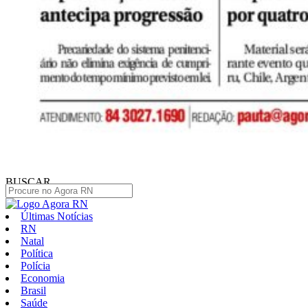
BUSCAR
Últimas Notícias
RN
Natal
Política
Polícia
Economia
Brasil
Saúde