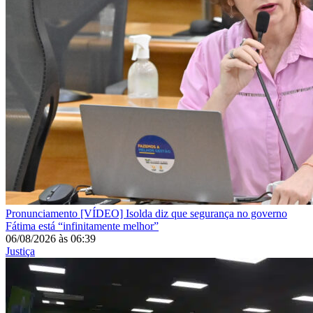
Pronunciamento
[VÍDEO] Isolda diz que segurança no governo
Fátima está “infinitamente melhor”
06/08/2026
às
06:39
Justiça