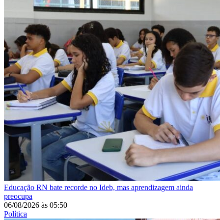
Educação
RN bate recorde no Ideb, mas aprendizagem ainda
preocupa
06/08/2026
às
05:50
Política