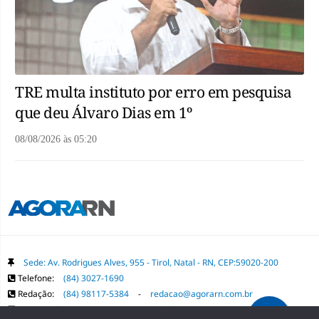
TRE multa instituto por erro em pesquisa
que deu Álvaro Dias em 1º
08/08/2026
às
05:20
Sede: Av. Rodrigues Alves, 955 - Tirol, Natal - RN, CEP:59020-200
Telefone:
(84) 3027-1690
Redação:
(84) 98117-5384
-
redacao@agorarn.com.br
Comercial:
(84) 98117-1718
-
publica@agorarn.com.br