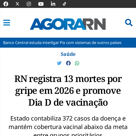
l estuda interligar Pix com sistemas de outros países
Corinthians ve
Pular
Saúde
para
o
conteúdo
RN registra 13 mortes por
gripe em 2026 e promove
Dia D de vacinação
Estado contabiliza 372 casos da doença e
mantém cobertura vacinal abaixo da meta
entre grupos prioritários