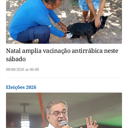
Natal amplia vacinação antirrábica neste
sábado
08/08/2026
às
06:00
Eleições 2026