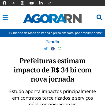
ido de Maria da Penha é preso em Natal por descumprir medida protetiva
Pular
Estudo
para
o
conteúdo
Prefeituras estimam
impacto de R$ 34 bi com
nova jornada
Estudo aponta impactos principalmente
em contratos terceirizados e serviços
públicos operacionais