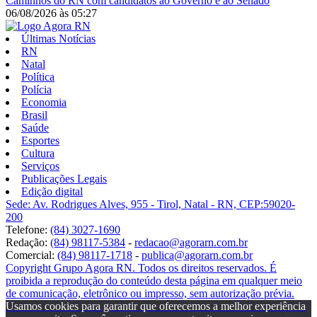
Caminhos do RN com candidatos ao Governo e ao Senado
06/08/2026
às
05:27
Últimas Notícias
RN
Natal
Política
Polícia
Economia
Brasil
Saúde
Esportes
Cultura
Serviços
Publicações Legais
Edição digital
Sede: Av. Rodrigues Alves, 955 - Tirol, Natal - RN, CEP:59020-
200
Telefone:
(84) 3027-1690
Redação:
(84) 98117-5384
-
redacao@agorarn.com.br
Comercial:
(84) 98117-1718
-
publica@agorarn.com.br
Copyright Grupo Agora RN. Todos os direitos reservados. É
proibida a reprodução do conteúdo desta página em qualquer meio
de comunicação, eletrônico ou impresso, sem autorização prévia.
Usamos cookies para garantir que oferecemos a melhor experiência