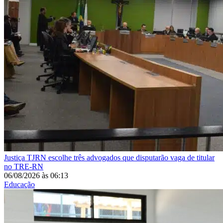
Justiça
TJRN escolhe três advogados que disputarão vaga de titular
no TRE-RN
06/08/2026
às
06:13
Educação