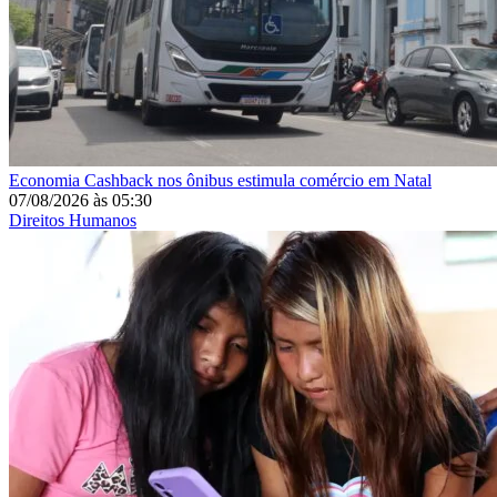
Economia
Cashback nos ônibus estimula comércio em Natal
07/08/2026
às
05:30
Direitos Humanos