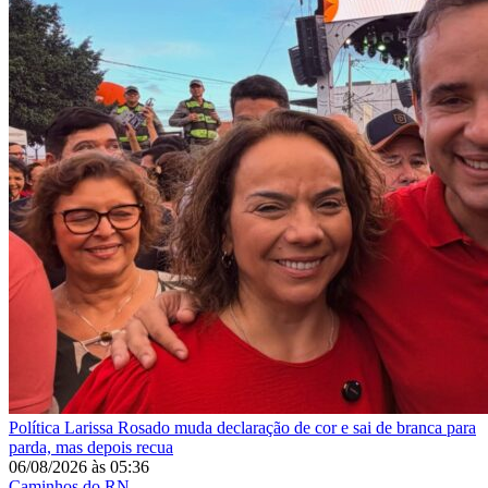
Política
Larissa Rosado muda declaração de cor e sai de branca para
parda, mas depois recua
06/08/2026
às
05:36
Caminhos do RN