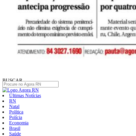
BUSCAR
Últimas Notícias
RN
Natal
Política
Polícia
Economia
Brasil
Saúde