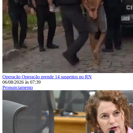
Operação
Operação prende 14 suspeitos no RN
06/08/2026
às
07:39
Pronunciamento