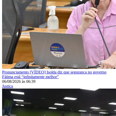
Pronunciamento
[VÍDEO] Isolda diz que segurança no governo
Fátima está “infinitamente melhor”
06/08/2026
às
06:39
Justiça