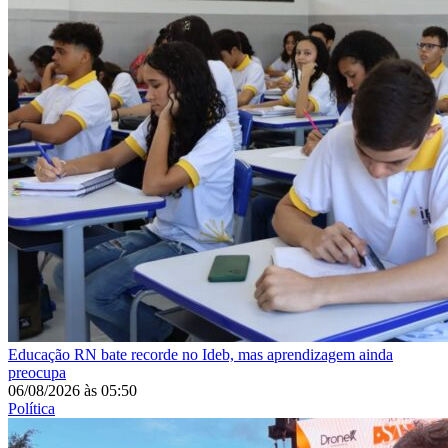
Educação
RN bate recorde no Ideb, mas aprendizagem ainda
preocupa
06/08/2026
às
05:50
Política