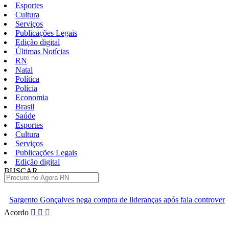
Esportes
Cultura
Serviços
Publicações Legais
Edição digital
Últimas Notícias
RN
Natal
Política
Polícia
Economia
Brasil
Saúde
Esportes
Cultura
Serviços
Publicações Legais
Edição digital
BUSCAR
ÚLTIMAS
ega compra de lideranças após fala controversa em entrevista
Câ
Pular
Acordo
para
o