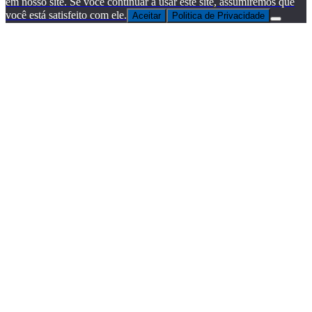
em nosso site. Se você continuar a usar este site, assumiremos que
você está satisfeito com ele.
Aceitar
Politica de Privacidade