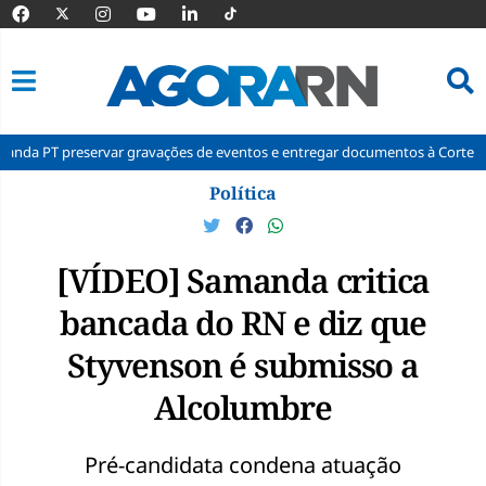
ar gravações de eventos e entregar documentos à Corte
Polícia reg
Pular
Política
para
o
conteúdo
[VÍDEO] Samanda critica
bancada do RN e diz que
Styvenson é submisso a
Alcolumbre
Pré-candidata condena atuação