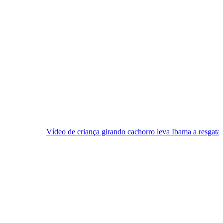
ídeo de criança girando cachorro leva Ibama a resgatar animal
[V