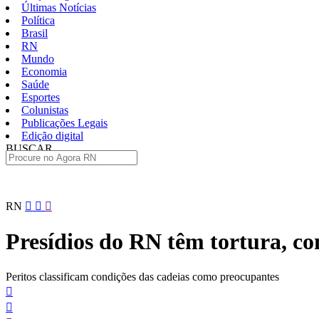
Últimas Notícias
Política
Brasil
RN
Mundo
Economia
Saúde
Esportes
Colunistas
Publicações Legais
Edição digital
BUSCAR
ÚLTIMAS
Pular
RN
para
o
Presídios do RN têm tortura, c
conteúdo
Peritos classificam condições das cadeias como preocupantes