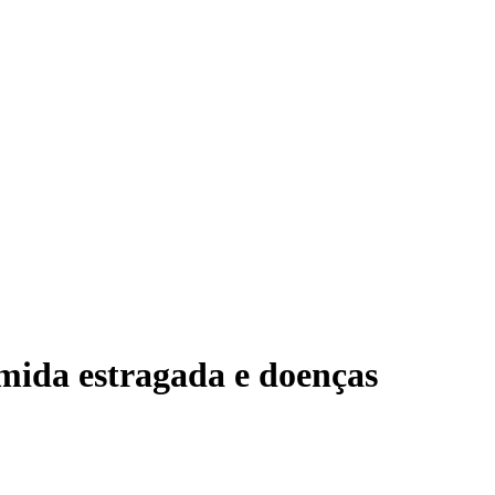
V
omida estragada e doenças