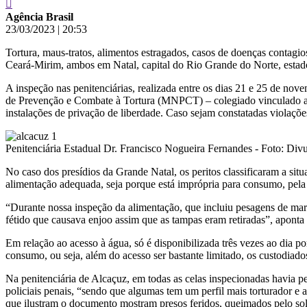
Agência Brasil
23/03/2023
|
20:53
Tortura, maus-tratos, alimentos estragados, casos de doenças contagi
Ceará-Mirim, ambos em Natal, capital do Rio Grande do Norte, estado
A inspeção nas penitenciárias, realizada entre os dias 21 e 25 de nov
de Prevenção e Combate à Tortura (MNPCT) – colegiado vinculado ao
instalações de privação de liberdade. Caso sejam constatadas violaçõ
Penitenciária Estadual Dr. Francisco Nogueira Fernandes - Foto: Div
No caso dos presídios da Grande Natal, os peritos classificaram a 
alimentação adequada, seja porque está imprópria para consumo, pela 
“Durante nossa inspeção da alimentação, que incluiu pesagens de mar
fétido que causava enjoo assim que as tampas eram retiradas”, apont
Em relação ao acesso à água, só é disponibilizada três vezes ao dia po
consumo, ou seja, além do acesso ser bastante limitado, os custodiad
Na penitenciária de Alcaçuz, em todas as celas inspecionadas havia p
policiais penais, “sendo que algumas tem um perfil mais torturador e 
que ilustram o documento mostram presos feridos, queimados pelo sol 