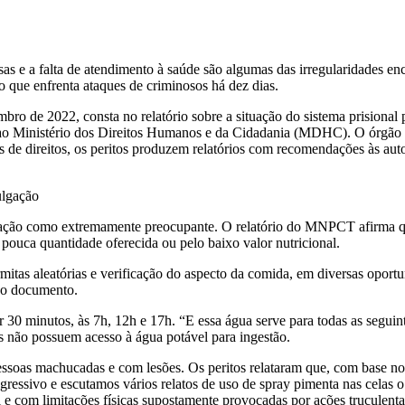
osas e a falta de atendimento à saúde são algumas das irregularidades 
 que enfrenta ataques de criminosos há dez dias.
embro de 2022, consta no relatório sobre a situação do sistema prisiona
 Ministério dos Direitos Humanos e da Cidadania (MDHC). O órgão é 
es de direitos, os peritos produzem relatórios com recomendações às aut
ulgação
situação como extremamente preocupante. O relatório do MNPCT afirma q
pouca quantidade oferecida ou pelo baixo valor nutricional.
mitas aleatórias e verificação do aspecto da comida, em diversas opor
a o documento.
r 30 minutos, às 7h, 12h e 17h. “E essa água serve para todas as seguint
os não possuem acesso à água potável para ingestão.
essoas machucadas e com lesões. Os peritos relataram que, com base nos
agressivo e escutamos vários relatos de uso de spray pimenta nas celas
e com limitações físicas supostamente provocadas por ações truculentas