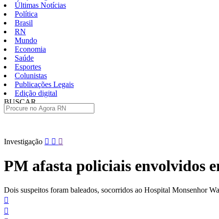
Últimas Notícias
Política
Brasil
RN
Mundo
Economia
Saúde
Esportes
Colunistas
Publicações Legais
Edição digital
BUSCAR
ÚLTIMAS
Pular
Investigação
para
o
PM afasta policiais envolvidos
conteúdo
Dois suspeitos foram baleados, socorridos ao Hospital Monsenhor Wal