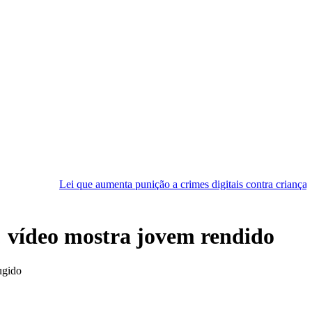
 que aumenta punição a crimes digitais contra crianças é sancionada
; vídeo mostra jovem rendido
ugido