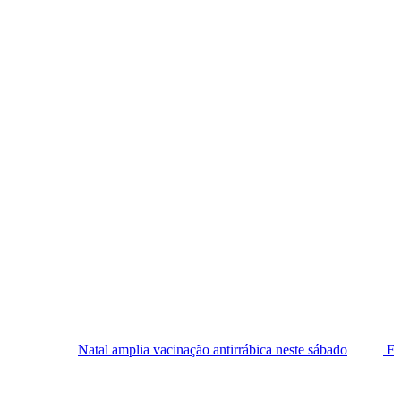
tal amplia vacinação antirrábica neste sábado
Festival Sesc de Mú