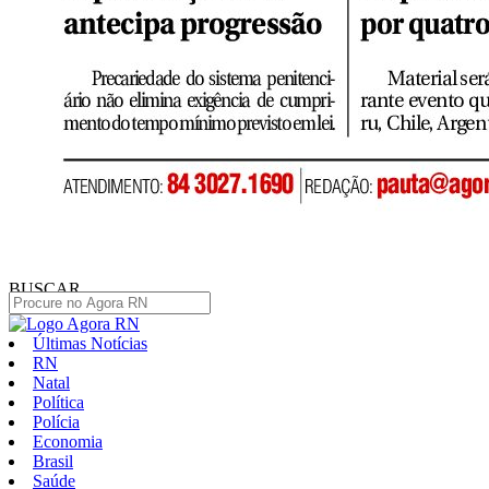
BUSCAR
Últimas Notícias
RN
Natal
Política
Polícia
Economia
Brasil
Saúde