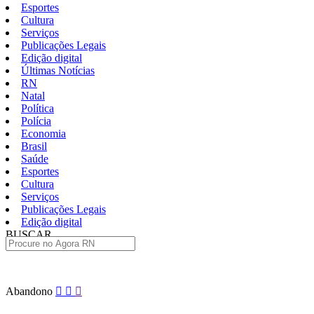
Esportes
Cultura
Serviços
Publicações Legais
Edição digital
Últimas Notícias
RN
Natal
Política
Polícia
Economia
Brasil
Saúde
Esportes
Cultura
Serviços
Publicações Legais
Edição digital
BUSCAR
ÚLTIMAS
Pular
Abandono
para
o