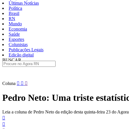
Últimas Notícias
Política
Brasil
RN
Mundo
Economia
Saúde
Esportes
Colunistas
Publicações Legais
Edição digital
BUSCAR
ÚLTIMAS
Pular
Coluna
para
o
Pedro Neto: Uma triste estatísti
conteúdo
Leia a coluna de Pedro Neto da edição desta quinta-feira 23 do Agor