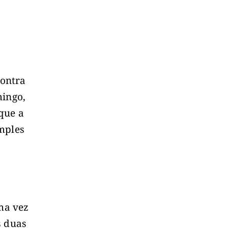
contra
mingo,
que a
mples
ma vez
s duas