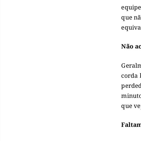
equipe
que nã
equiv
Não a
Geralm
corda 
perded
minuto
que v
Falta