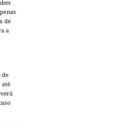
ubes
apenas
a de
ra a
e de
 até
everá
caso