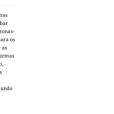
enas
abar
zonas-
para os
e as
 armas
o,
s
a
mundo