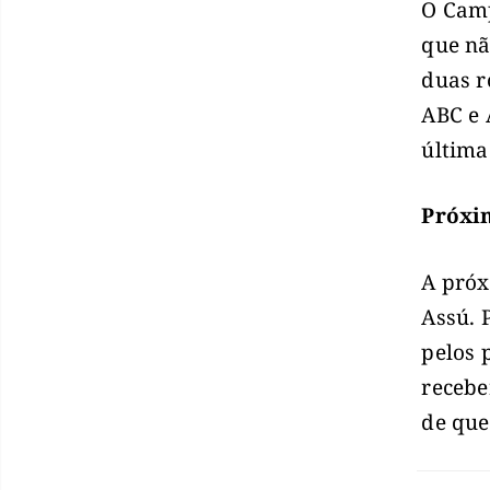
O Camp
que nã
duas r
ABC e 
última
Próxi
A próx
Assú. 
pelos 
recebe
de que