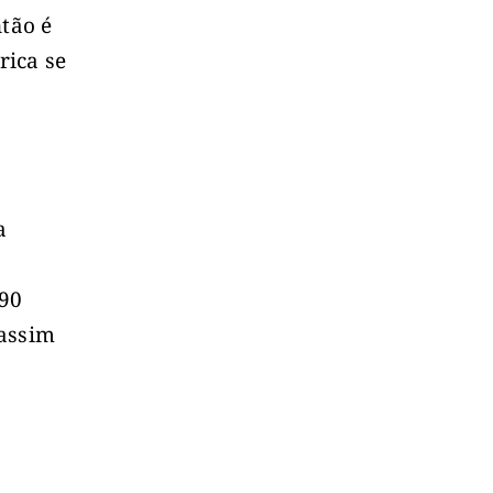
ntão é
rica se
a
 90
 assim