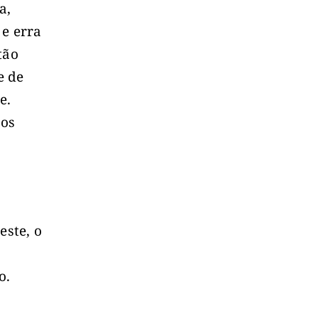
a,
 e erra
tão
e de
e.
 os
ste, o
o
o.