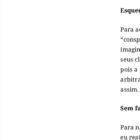
Esque
Para a
“consp
imagin
seus c
pois a
arbitr
assim.
Sem f
Para n
eu rea