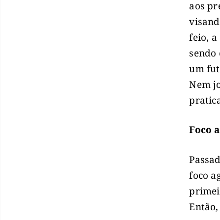
aos pr
visand
feio, 
sendo 
um fut
Nem jo
pratic
Foco a
Passad
foco a
primei
Então,