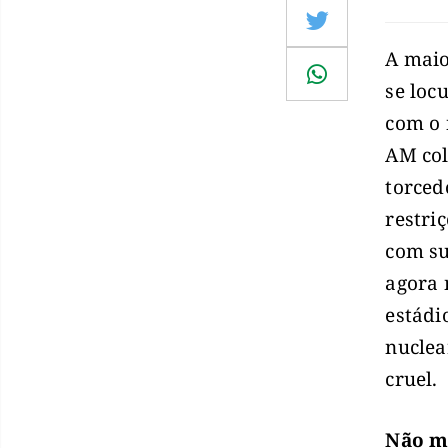
A maio
se loc
com o 
AM col
torced
restri
com su
agora 
estádi
nuclea
cruel.
Não m