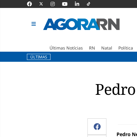
Últimas Notícias
RN
Natal
Política
ÚLTIMAS
Pular
para
o
Pedro
conteúdo
Pedro N