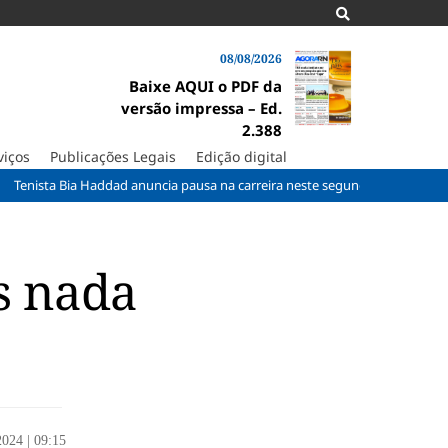
08/08/2026
Baixe AQUI o PDF da
versão impressa – Ed.
2.388
viços
Publicações Legais
Edição digital
ia Haddad anuncia pausa na carreira neste segundo semestre
Taxa d
s nada
/2024
|
09:15