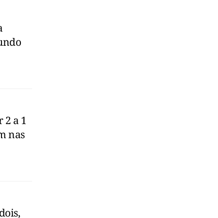
a
gundo
 2 a 1
em nas
dois,