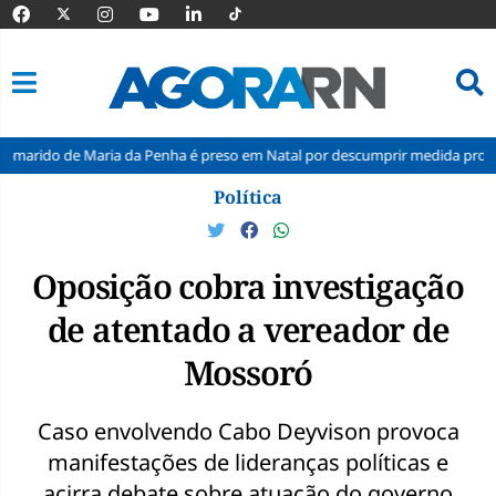
ia da Penha é preso em Natal por descumprir medida protetiva
Inme
Pular
Política
para
o
conteúdo
Oposição cobra investigação
de atentado a vereador de
Mossoró
Caso envolvendo Cabo Deyvison provoca
manifestações de lideranças políticas e
acirra debate sobre atuação do governo