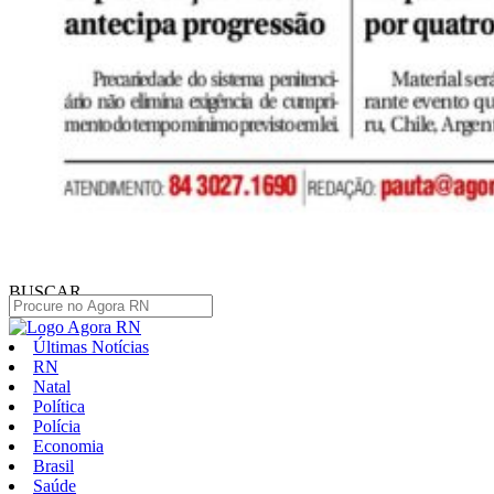
BUSCAR
Últimas Notícias
RN
Natal
Política
Polícia
Economia
Brasil
Saúde