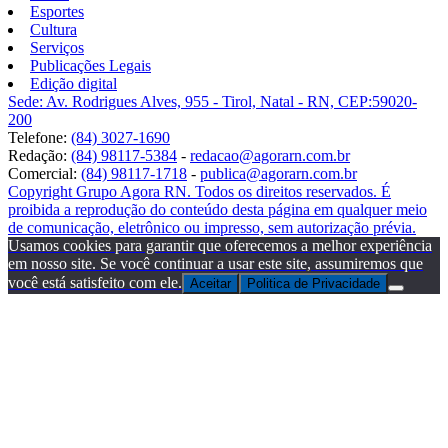
Esportes
Cultura
Serviços
Publicações Legais
Edição digital
Sede: Av. Rodrigues Alves, 955 - Tirol, Natal - RN, CEP:59020-
200
Telefone:
(84) 3027-1690
Redação:
(84) 98117-5384
-
redacao@agorarn.com.br
Comercial:
(84) 98117-1718
-
publica@agorarn.com.br
Copyright Grupo Agora RN. Todos os direitos reservados. É
proibida a reprodução do conteúdo desta página em qualquer meio
de comunicação, eletrônico ou impresso, sem autorização prévia.
Usamos cookies para garantir que oferecemos a melhor experiência
em nosso site. Se você continuar a usar este site, assumiremos que
você está satisfeito com ele.
Aceitar
Politica de Privacidade