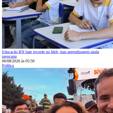
Educação
RN bate recorde no Ideb, mas aprendizagem ainda
preocupa
06/08/2026
às
05:50
Política