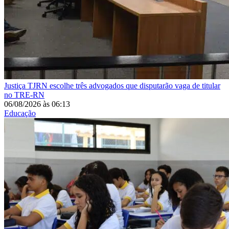
Justiça
TJRN escolhe três advogados que disputarão vaga de titular
no TRE-RN
06/08/2026
às
06:13
Educação