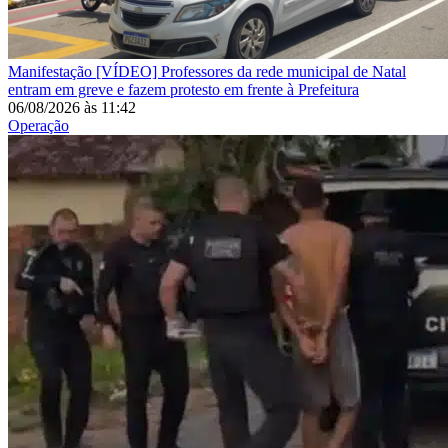
Manifestação
[VÍDEO] Professores da rede municipal de Natal
entram em greve e fazem protesto em frente à Prefeitura
06/08/2026
às
11:42
Operação