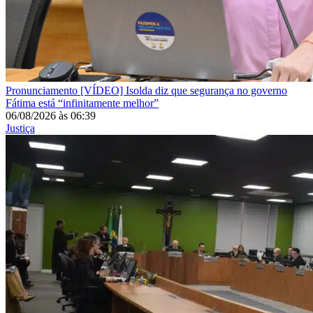
Pronunciamento
[VÍDEO] Isolda diz que segurança no governo
Fátima está “infinitamente melhor”
06/08/2026
às
06:39
Justiça