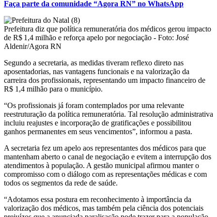
Faça parte da comunidade “Agora RN” no WhatsApp
Prefeitura diz que política remuneratória dos médicos gerou impacto
de R$ 1,4 milhão e reforça apelo por negociação - Foto: José
Aldenir/Agora RN
Segundo a secretaria, as medidas tiveram reflexo direto nas
aposentadorias, nas vantagens funcionais e na valorização da
carreira dos profissionais, representando um impacto financeiro de
R$ 1,4 milhão para o município.
“Os profissionais já foram contemplados por uma relevante
reestruturação da política remuneratória. Tal resolução administrativa
incluiu reajustes e incorporação de gratificações e possibilitou
ganhos permanentes em seus vencimentos”, informou a pasta.
A secretaria fez um apelo aos representantes dos médicos para que
mantenham aberto o canal de negociação e evitem a interrupção dos
atendimentos à população. A gestão municipal afirmou manter o
compromisso com o diálogo com as representações médicas e com
todos os segmentos da rede de saúde.
“Adotamos essa postura em reconhecimento à importância da
valorização dos médicos, mas também pela ciência dos potenciais
prejuízos que a anunciada paralisação pode trazer para a população