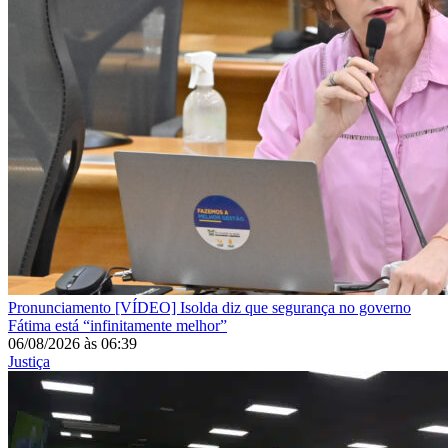
Pronunciamento
[VÍDEO] Isolda diz que segurança no governo
Fátima está “infinitamente melhor”
06/08/2026
às
06:39
Justiça