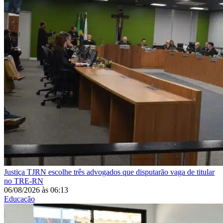
Justiça
TJRN escolhe três advogados que disputarão vaga de titular
no TRE-RN
06/08/2026
às
06:13
Educação