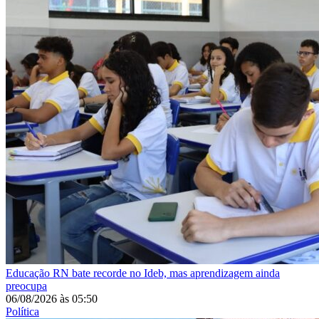
Educação
RN bate recorde no Ideb, mas aprendizagem ainda
preocupa
06/08/2026
às
05:50
Política