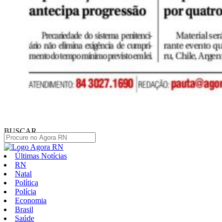
BUSCAR
Últimas Notícias
RN
Natal
Política
Polícia
Economia
Brasil
Saúde