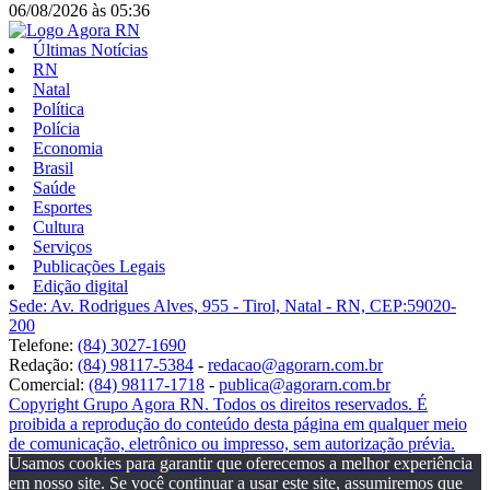
06/08/2026
às
05:36
Últimas Notícias
RN
Natal
Política
Polícia
Economia
Brasil
Saúde
Esportes
Cultura
Serviços
Publicações Legais
Edição digital
Sede: Av. Rodrigues Alves, 955 - Tirol, Natal - RN, CEP:59020-
200
Telefone:
(84) 3027-1690
Redação:
(84) 98117-5384
-
redacao@agorarn.com.br
Comercial:
(84) 98117-1718
-
publica@agorarn.com.br
Copyright Grupo Agora RN. Todos os direitos reservados. É
proibida a reprodução do conteúdo desta página em qualquer meio
de comunicação, eletrônico ou impresso, sem autorização prévia.
Usamos cookies para garantir que oferecemos a melhor experiência
em nosso site. Se você continuar a usar este site, assumiremos que