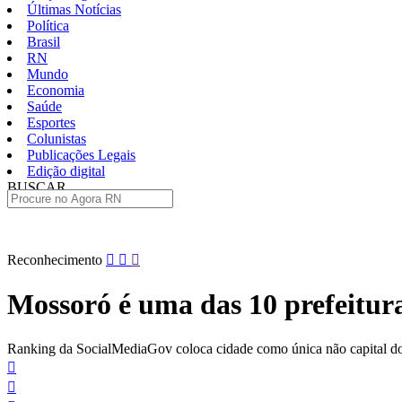
Últimas Notícias
Política
Brasil
RN
Mundo
Economia
Saúde
Esportes
Colunistas
Publicações Legais
Edição digital
BUSCAR
ÚLTIMAS
Pular
Reconhecimento
para
o
Mossoró é uma das 10 prefeitur
conteúdo
Ranking da SocialMediaGov coloca cidade como única não capital do 