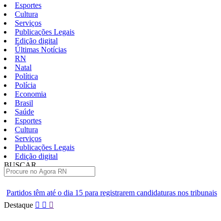
Esportes
Cultura
Serviços
Publicações Legais
Edição digital
Últimas Notícias
RN
Natal
Política
Polícia
Economia
Brasil
Saúde
Esportes
Cultura
Serviços
Publicações Legais
Edição digital
BUSCAR
ÚLTIMAS
ia 15 para registrarem candidaturas nos tribunais
Senai RN abre 2 
Pular
Destaque
para
o