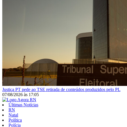
Justiça
PT pede ao TSE retirada de conteúdos produzidos pelo PL
07/08/2026
às
17:05
Últimas Notícias
RN
Natal
Política
Polícia