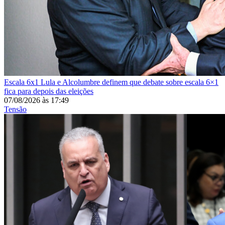
Escala 6x1
Lula e Alcolumbre definem que debate sobre escala 6×1
fica para depois das eleições
07/08/2026
às
17:49
Tensão