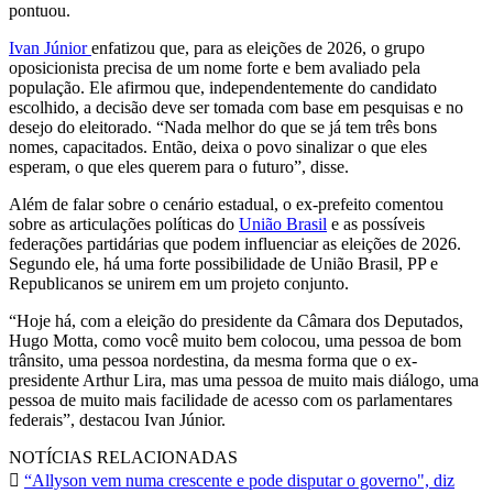
pontuou.
Ivan Júnior
enfatizou que, para as eleições de 2026, o grupo
oposicionista precisa de um nome forte e bem avaliado pela
população. Ele afirmou que, independentemente do candidato
escolhido, a decisão deve ser tomada com base em pesquisas e no
desejo do eleitorado. “Nada melhor do que se já tem três bons
nomes, capacitados. Então, deixa o povo sinalizar o que eles
esperam, o que eles querem para o futuro”, disse.
Além de falar sobre o cenário estadual, o ex-prefeito comentou
sobre as articulações políticas do
União Brasil
e as possíveis
federações partidárias que podem influenciar as eleições de 2026.
Segundo ele, há uma forte possibilidade de União Brasil, PP e
Republicanos se unirem em um projeto conjunto.
“Hoje há, com a eleição do presidente da Câmara dos Deputados,
Hugo Motta, como você muito bem colocou, uma pessoa de bom
trânsito, uma pessoa nordestina, da mesma forma que o ex-
presidente Arthur Lira, mas uma pessoa de muito mais diálogo, uma
pessoa de muito mais facilidade de acesso com os parlamentares
federais”, destacou Ivan Júnior.
NOTÍCIAS RELACIONADAS
“Allyson vem numa crescente e pode disputar o governo", diz