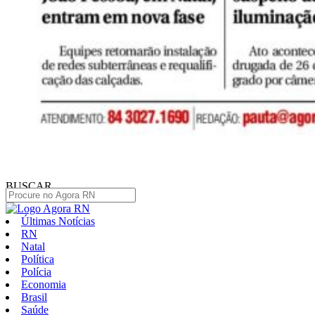
BUSCAR
Últimas Notícias
RN
Natal
Política
Polícia
Economia
Brasil
Saúde