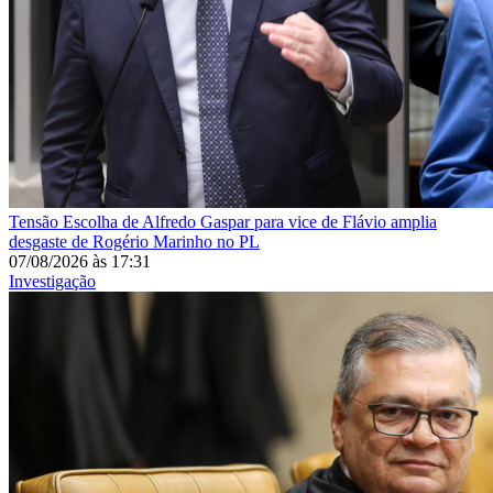
Tensão
Escolha de Alfredo Gaspar para vice de Flávio amplia
desgaste de Rogério Marinho no PL
07/08/2026
às
17:31
Investigação