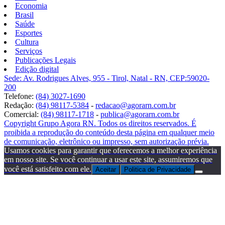
Economia
Brasil
Saúde
Esportes
Cultura
Serviços
Publicações Legais
Edição digital
Sede: Av. Rodrigues Alves, 955 - Tirol, Natal - RN, CEP:59020-
200
Telefone:
(84) 3027-1690
Redação:
(84) 98117-5384
-
redacao@agorarn.com.br
Comercial:
(84) 98117-1718
-
publica@agorarn.com.br
Copyright Grupo Agora RN. Todos os direitos reservados. É
proibida a reprodução do conteúdo desta página em qualquer meio
de comunicação, eletrônico ou impresso, sem autorização prévia.
Usamos cookies para garantir que oferecemos a melhor experiência
em nosso site. Se você continuar a usar este site, assumiremos que
você está satisfeito com ele.
Aceitar
Politica de Privacidade