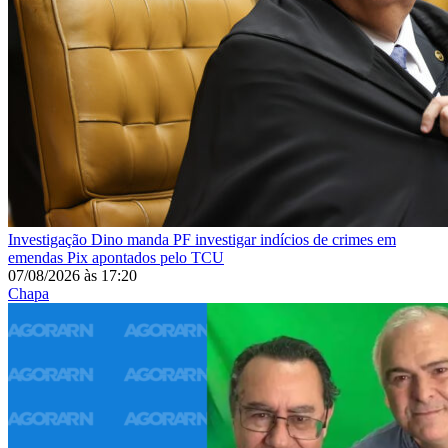
Investigação
Dino manda PF investigar indícios de crimes em
emendas Pix apontados pelo TCU
07/08/2026
às
17:20
Chapa