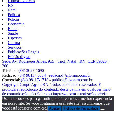
Últimas Notícias
RN
Natal
Política
Polícia
Economia
Brasil
Saúde
Esportes
Cultura
Serviços
Publicações Legais
Edição digital
Sede: Av. Rodrigues Alves, 955 - Tirol, Natal - RN, CEP:59020-
200
Telefone:
(84) 3027-1690
Redação:
(84) 98117-5384
-
redacao@agorarn.com.br
Comercial:
(84) 98117-1718
-
publica@agorarn.com.br
Copyright Grupo Agora RN. Todos os direitos reservados. É
proibida a reprodução do conteúdo desta página em qualquer meio
de comunicação, eletrônico ou impresso, sem autorização prévia.
Usamos cookies para garantir que oferecemos a melhor experiência
em nosso site. Se você continuar a usar este site, assumiremos que
você está satisfeito com ele.
Aceitar
Politica de Privacidade