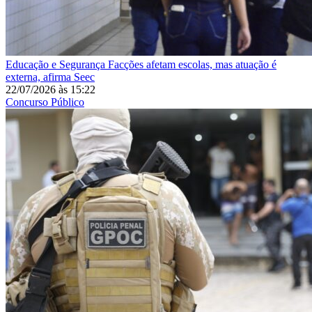
Educação e Segurança
Facções afetam escolas, mas atuação é
externa, afirma Seec
22/07/2026
às
15:22
Concurso Público