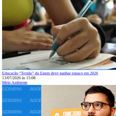
Educação
“Textão” do Enem deve ganhar espaço em 2026
13/07/2026
às
15:08
Meio Ambiente