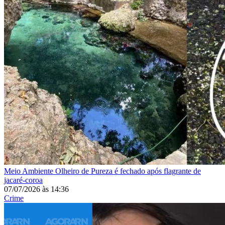
Meio Ambiente
Olheiro de Pureza é fechado após flagrante de
jacaré-coroa
07/07/2026
às
14:36
Crime