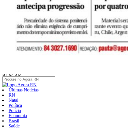
BUSCAR
Últimas Notícias
RN
Natal
Política
Polícia
Economia
Brasil
Saúde