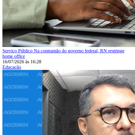
Serviço Público
Na contramão do governo federal, RN restringe
home office
16/07/2026
às
16:28
Educação