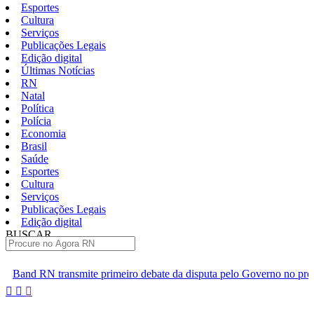
Esportes
Cultura
Serviços
Publicações Legais
Edição digital
Últimas Notícias
RN
Natal
Política
Polícia
Economia
Brasil
Saúde
Esportes
Cultura
Serviços
Publicações Legais
Edição digital
BUSCAR
ÚLTIMAS
rimeiro debate da disputa pelo Governo no próximo domingo 9
Pular
para
o