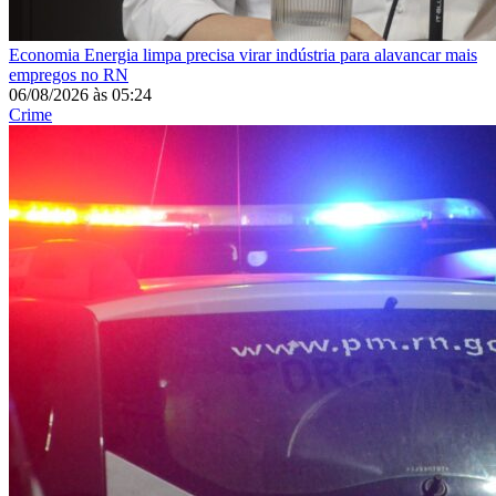
Economia
Energia limpa precisa virar indústria para alavancar mais
empregos no RN
06/08/2026
às
05:24
Crime