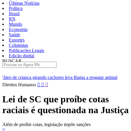
Últimas Notícias
Política
Brasil
RN
Mundo
Economia
Saúde
Esportes
Colunistas
Publicações Legais
Edição digital
BUSCAR
ÚLTIMAS
do cachorro leva Ibama a resgatar animal
[VÍDEO] Professores da 
Pular
Direitos Humanos
para
o
Lei de SC que proíbe cotas
conteúdo
raciais é questionada na Justiça
Além de proíbir cotas, legislação impõe sanções