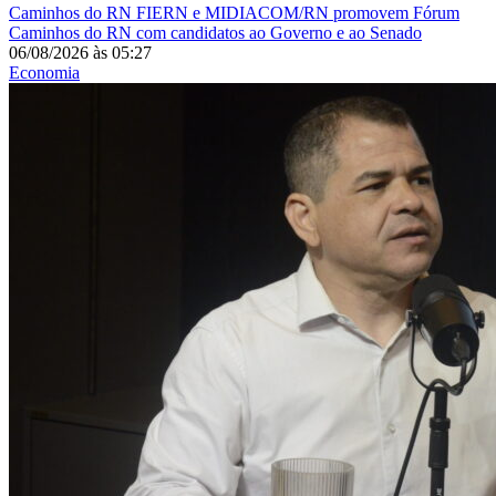
Caminhos do RN
FIERN e MIDIACOM/RN promovem Fórum
Caminhos do RN com candidatos ao Governo e ao Senado
06/08/2026
às
05:27
Economia