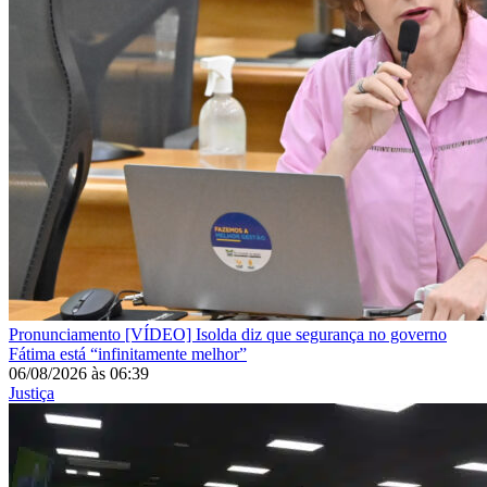
Pronunciamento
[VÍDEO] Isolda diz que segurança no governo
Fátima está “infinitamente melhor”
06/08/2026
às
06:39
Justiça