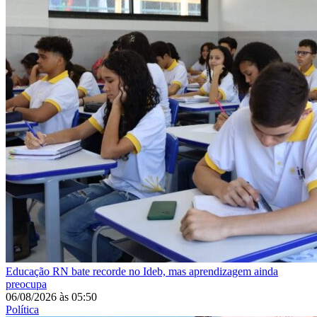
Educação
RN bate recorde no Ideb, mas aprendizagem ainda
preocupa
06/08/2026
às
05:50
Política