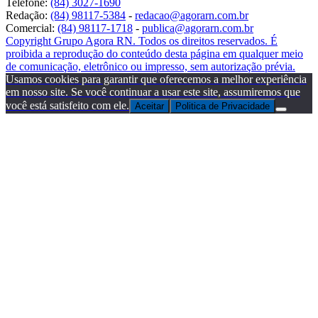
Telefone:
(84) 3027-1690
Redação:
(84) 98117-5384
-
redacao@agorarn.com.br
Comercial:
(84) 98117-1718
-
publica@agorarn.com.br
Copyright Grupo Agora RN. Todos os direitos reservados. É
proibida a reprodução do conteúdo desta página em qualquer meio
de comunicação, eletrônico ou impresso, sem autorização prévia.
Usamos cookies para garantir que oferecemos a melhor experiência
em nosso site. Se você continuar a usar este site, assumiremos que
você está satisfeito com ele.
Aceitar
Politica de Privacidade