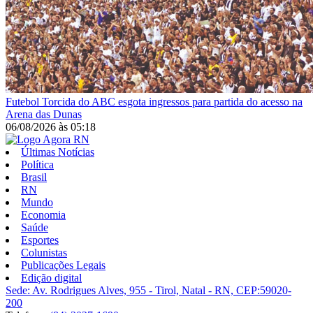
Futebol
Torcida do ABC esgota ingressos para partida do acesso na
Arena das Dunas
06/08/2026
às
05:18
Últimas Notícias
Política
Brasil
RN
Mundo
Economia
Saúde
Esportes
Colunistas
Publicações Legais
Edição digital
Sede: Av. Rodrigues Alves, 955 - Tirol, Natal - RN, CEP:59020-
200