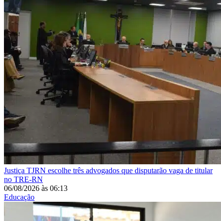
Justiça
TJRN escolhe três advogados que disputarão vaga de titular
no TRE-RN
06/08/2026
às
06:13
Educação