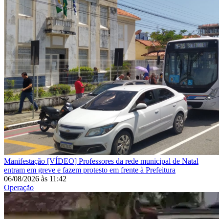
Manifestação
[VÍDEO] Professores da rede municipal de Natal
entram em greve e fazem protesto em frente à Prefeitura
06/08/2026
às
11:42
Operação