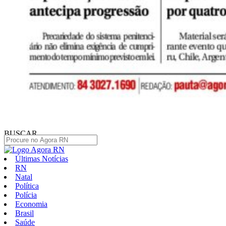
BUSCAR
Últimas Notícias
RN
Natal
Política
Polícia
Economia
Brasil
Saúde