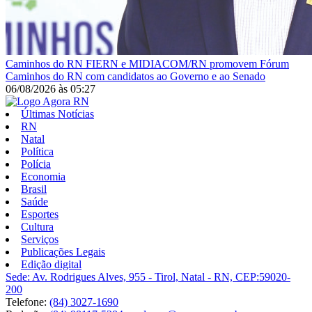
Caminhos do RN
FIERN e MIDIACOM/RN promovem Fórum
Caminhos do RN com candidatos ao Governo e ao Senado
06/08/2026
às
05:27
Últimas Notícias
RN
Natal
Política
Polícia
Economia
Brasil
Saúde
Esportes
Cultura
Serviços
Publicações Legais
Edição digital
Sede: Av. Rodrigues Alves, 955 - Tirol, Natal - RN, CEP:59020-
200
Telefone:
(84) 3027-1690