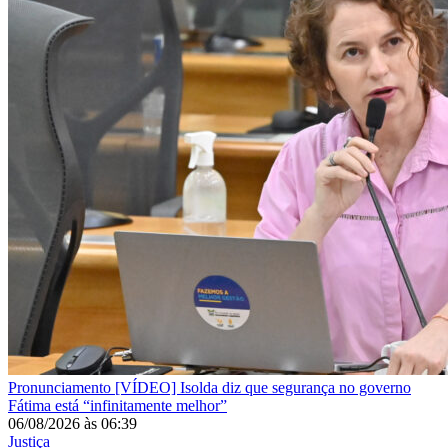
Pronunciamento
[VÍDEO] Isolda diz que segurança no governo
Fátima está “infinitamente melhor”
06/08/2026
às
06:39
Justiça