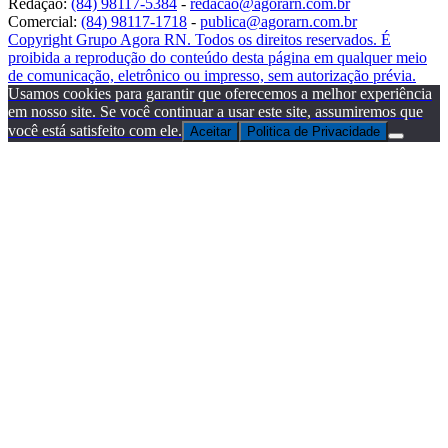
Redação:
(84) 98117-5384
-
redacao@agorarn.com.br
Comercial:
(84) 98117-1718
-
publica@agorarn.com.br
Copyright Grupo Agora RN. Todos os direitos reservados. É
proibida a reprodução do conteúdo desta página em qualquer meio
de comunicação, eletrônico ou impresso, sem autorização prévia.
Usamos cookies para garantir que oferecemos a melhor experiência
em nosso site. Se você continuar a usar este site, assumiremos que
você está satisfeito com ele.
Aceitar
Politica de Privacidade