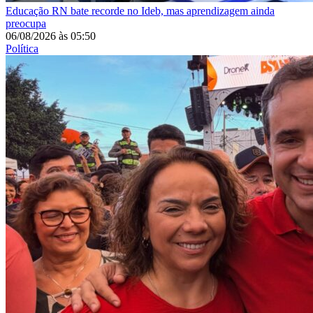
Educação
RN bate recorde no Ideb, mas aprendizagem ainda
preocupa
06/08/2026
às
05:50
Política