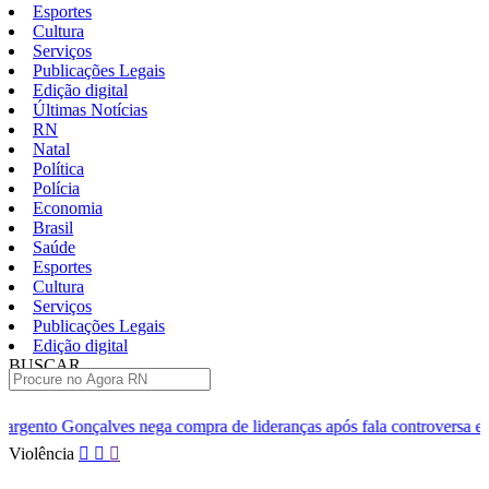
Esportes
Cultura
Serviços
Publicações Legais
Edição digital
Últimas Notícias
RN
Natal
Política
Polícia
Economia
Brasil
Saúde
Esportes
Cultura
Serviços
Publicações Legais
Edição digital
BUSCAR
ÚLTIMAS
compra de lideranças após fala controversa em entrevista
Câmara
Pular
Violência
para
o