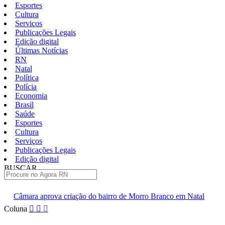
Esportes
Cultura
Serviços
Publicações Legais
Edição digital
Últimas Notícias
RN
Natal
Política
Polícia
Economia
Brasil
Saúde
Esportes
Cultura
Serviços
Publicações Legais
Edição digital
BUSCAR
ÚLTIMAS
riação do bairro de Morro Branco em Natal
Festa no Bardallos c
Pular
Coluna
para
o