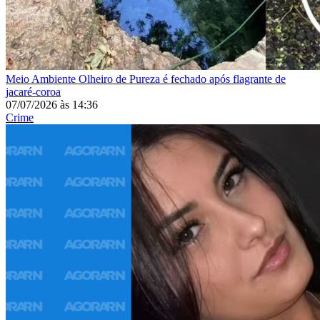
Meio Ambiente
Olheiro de Pureza é fechado após flagrante de
jacaré-coroa
07/07/2026
às
14:36
Crime