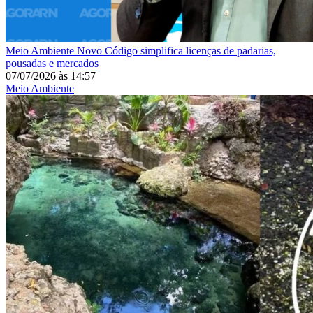
Meio Ambiente
Novo Código simplifica licenças de padarias,
pousadas e mercados
07/07/2026
às
14:57
Meio Ambiente