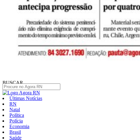
BUSCAR
Últimas Notícias
RN
Natal
Política
Polícia
Economia
Brasil
Saúde