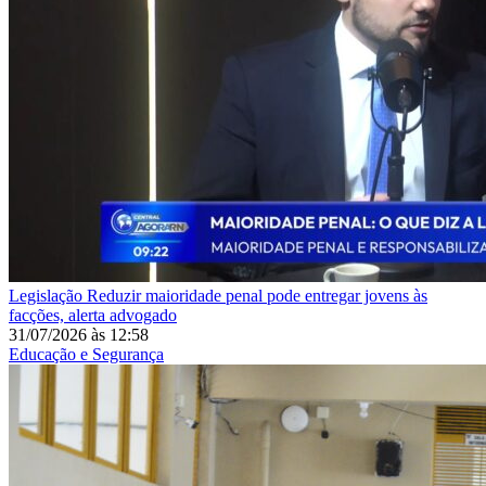
Legislação
Reduzir maioridade penal pode entregar jovens às
facções, alerta advogado
31/07/2026
às
12:58
Educação e Segurança