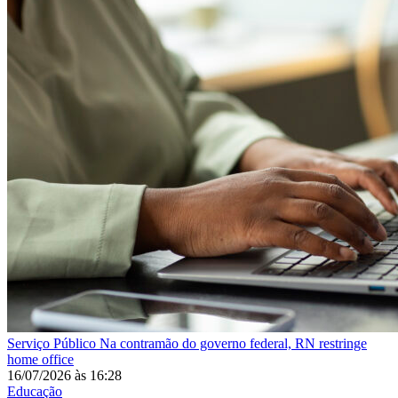
Serviço Público
Na contramão do governo federal, RN restringe
home office
16/07/2026
às
16:28
Educação