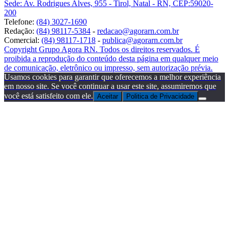
Sede: Av. Rodrigues Alves, 955 - Tirol, Natal - RN, CEP:59020-
200
Telefone:
(84) 3027-1690
Redação:
(84) 98117-5384
-
redacao@agorarn.com.br
Comercial:
(84) 98117-1718
-
publica@agorarn.com.br
Copyright Grupo Agora RN. Todos os direitos reservados. É
proibida a reprodução do conteúdo desta página em qualquer meio
de comunicação, eletrônico ou impresso, sem autorização prévia.
Usamos cookies para garantir que oferecemos a melhor experiência
em nosso site. Se você continuar a usar este site, assumiremos que
você está satisfeito com ele.
Aceitar
Politica de Privacidade