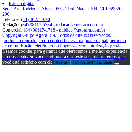
Edição digital
Sede: Av. Rodrigues Alves, 955 - Tirol, Natal - RN, CEP:59020-
200
Telefone:
(84) 3027-1690
Redação:
(84) 98117-5384
-
redacao@agorarn.com.br
Comercial:
(84) 98117-1718
-
publica@agorarn.com.br
Copyright Grupo Agora RN. Todos os direitos reservados. É
proibida a reprodução do conteúdo desta página em qualquer meio
de comunicação, eletrônico ou impresso, sem autorização prévia.
Usamos cookies para garantir que oferecemos a melhor experiência
em nosso site. Se você continuar a usar este site, assumiremos que
você está satisfeito com ele.
Aceitar
Politica de Privacidade