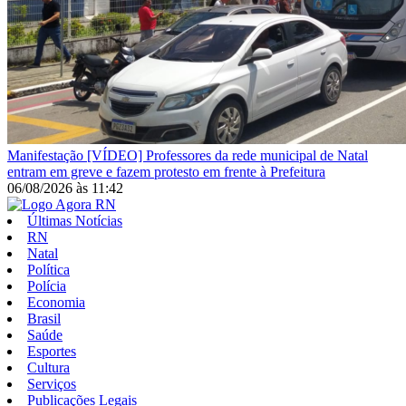
Manifestação
[VÍDEO] Professores da rede municipal de Natal
entram em greve e fazem protesto em frente à Prefeitura
06/08/2026
às
11:42
Últimas Notícias
RN
Natal
Política
Polícia
Economia
Brasil
Saúde
Esportes
Cultura
Serviços
Publicações Legais