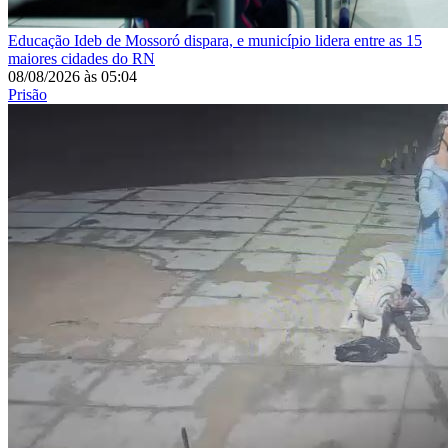
Educação
Ideb de Mossoró dispara, e município lidera entre as 15
maiores cidades do RN
08/08/2026
às
05:04
Prisão