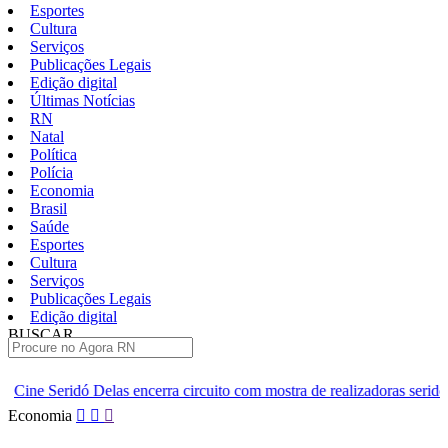
Esportes
Cultura
Serviços
Publicações Legais
Edição digital
Últimas Notícias
RN
Natal
Política
Polícia
Economia
Brasil
Saúde
Esportes
Cultura
Serviços
Publicações Legais
Edição digital
BUSCAR
ÚLTIMAS
cerra circuito com mostra de realizadoras seridoenses em Caicó
Pular
Economia
para
o