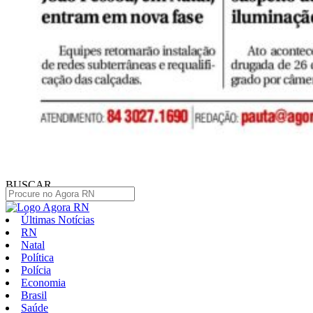
BUSCAR
Últimas Notícias
RN
Natal
Política
Polícia
Economia
Brasil
Saúde