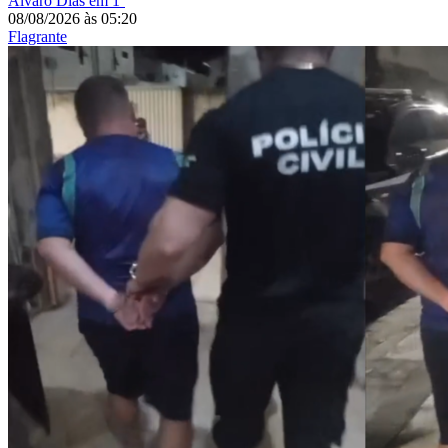
Álvaro Dias em 1º
08/08/2026
às
05:20
Flagrante