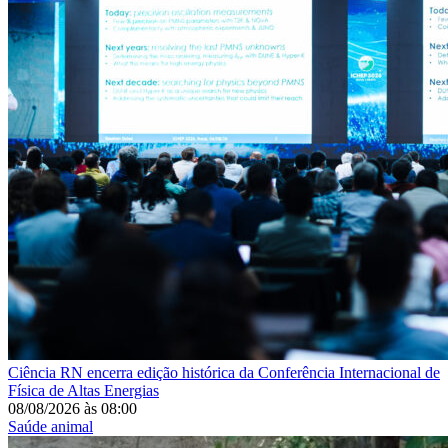
Ciência
RN encerra edição histórica da Conferência Internacional de
Física de Altas Energias
08/08/2026
às
08:00
Saúde animal