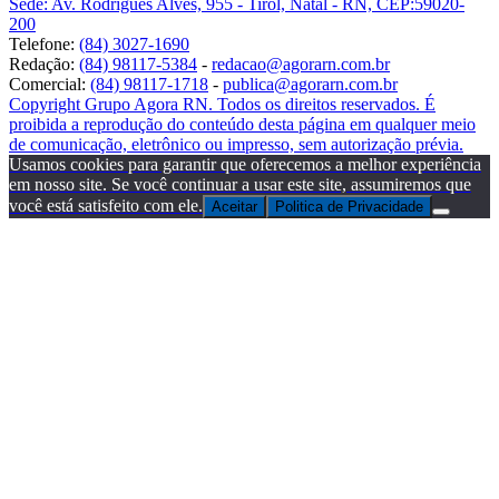
Sede: Av. Rodrigues Alves, 955 - Tirol, Natal - RN, CEP:59020-
200
Telefone:
(84) 3027-1690
Redação:
(84) 98117-5384
-
redacao@agorarn.com.br
Comercial:
(84) 98117-1718
-
publica@agorarn.com.br
Copyright Grupo Agora RN. Todos os direitos reservados. É
proibida a reprodução do conteúdo desta página em qualquer meio
de comunicação, eletrônico ou impresso, sem autorização prévia.
Usamos cookies para garantir que oferecemos a melhor experiência
em nosso site. Se você continuar a usar este site, assumiremos que
você está satisfeito com ele.
Aceitar
Politica de Privacidade