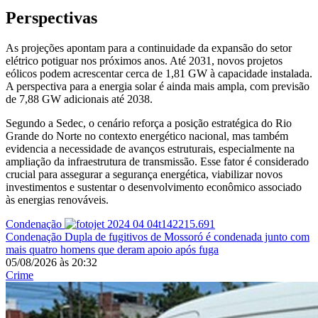
Perspectivas
As projeções apontam para a continuidade da expansão do setor
elétrico potiguar nos próximos anos. Até 2031, novos projetos
eólicos podem acrescentar cerca de 1,81 GW à capacidade instalada.
A perspectiva para a energia solar é ainda mais ampla, com previsão
de 7,88 GW adicionais até 2038.
Segundo a Sedec, o cenário reforça a posição estratégica do Rio
Grande do Norte no contexto energético nacional, mas também
evidencia a necessidade de avanços estruturais, especialmente na
ampliação da infraestrutura de transmissão. Esse fator é considerado
crucial para assegurar a segurança energética, viabilizar novos
investimentos e sustentar o desenvolvimento econômico associado
às energias renováveis.
Condenação
Condenação
Dupla de fugitivos de Mossoró é condenada junto com
mais quatro homens que deram apoio após fuga
05/08/2026
às
20:32
Crime