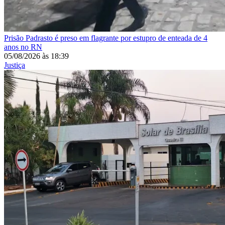
Prisão
Padrasto é preso em flagrante por estupro de enteada de 4
anos no RN
05/08/2026
às
18:39
Justiça