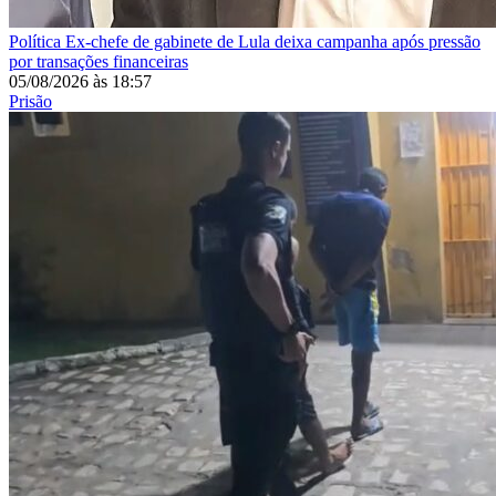
Política
Ex-chefe de gabinete de Lula deixa campanha após pressão
por transações financeiras
05/08/2026
às
18:57
Prisão