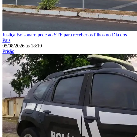
Justiça
Bolsonaro pede ao STF para receber os filhos no Dia dos
Pais
05/08/2026
às
18:19
Prisão