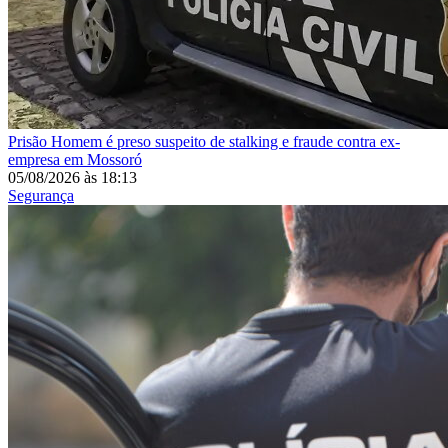
Prisão
Homem é preso suspeito de stalking e fraude contra ex-
empresa em Mossoró
05/08/2026
às
18:13
Segurança