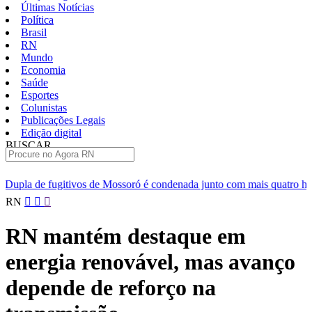
Últimas Notícias
Política
Brasil
RN
Mundo
Economia
Saúde
Esportes
Colunistas
Publicações Legais
Edição digital
BUSCAR
ÚLTIMAS
de Mossoró é condenada junto com mais quatro homens que deram apoi
Pular
RN
para
o
RN mantém destaque em
conteúdo
energia renovável, mas avanço
depende de reforço na