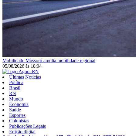
Mobilidade
Mossoró amplia mobilidade regional
05/08/2026
às
18:04
Últimas Notícias
Política
Brasil
RN
Mundo
Economia
Saúde
Esportes
Colunistas
Publicações Legais
Edição digital