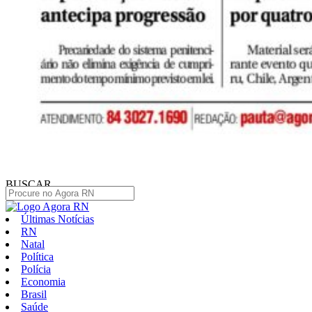
BUSCAR
Últimas Notícias
RN
Natal
Política
Polícia
Economia
Brasil
Saúde