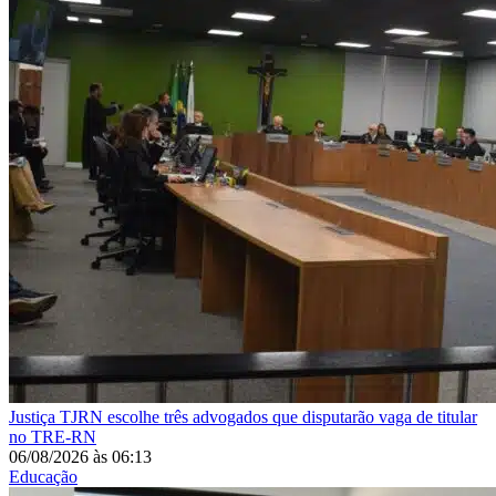
Justiça
TJRN escolhe três advogados que disputarão vaga de titular
no TRE-RN
06/08/2026
às
06:13
Educação