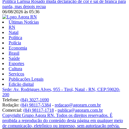
Política
Larissa Rosado muda declaração de cor e sai de branca para
parda, mas depois recua
06/08/2026
às
05:36
Últimas Notícias
RN
Natal
Política
Polícia
Economia
Brasil
Saúde
Esportes
Cultura
Serviços
Publicações Legais
Edição digital
Sede: Av. Rodrigues Alves, 955 - Tirol, Natal - RN, CEP:59020-
200
Telefone:
(84) 3027-1690
Redação:
(84) 98117-5384
-
redacao@agorarn.com.br
Comercial:
(84) 98117-1718
-
publica@agorarn.com.br
Copyright Grupo Agora RN. Todos os direitos reservados. É
proibida a reprodução do conteúdo desta página em qualquer meio
de comunicação, eletrônico ou impresso, sem autorização prévia.