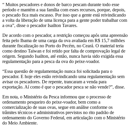
“ Muitos pescadores e donos de barco pescam durante todo esse
período e mantém a sua família com esses recursos, porque, depois,
o pescado fica mais escasso. Por isso que a gente está reivindicando
a volta da liberação de uma licença para a gente poder trabalhar com
a ova”, disse o pescador Isailton Tavares.
De acordo com o pescador, a restrição começou após uma apreensão
feita pelo Ibama de uma carga da ova avaliada em R$ 15,7 milhões
durante fiscalização no Porto do Pecém, no Ceará. O material teria
como destino Taiwan e foi retido por falta de comprovação legal de
origem. Segundo Isailton, até então, nunca havia sido exigida essa
regulamentação para a pesca da ova do peixe-voador.
“Essa questão de regulamentação nunca foi solicitada para o
pescador. E hoje eles estão reivindicando uma regulamentação sem
avisar os pescadores. De repente, trancaram a venda para
exportação. Aí como é que o pescador pesca se não vende?”, disse.
Em nota, o Ministério da Pesca informou que o processo de
ordenamento pesqueiro do peixe-voador, bem como a
comercialização de suas ovas, segue em análise conforme os
trâmites técnicos e administrativos previstos no rito padrão de
ordenamento do Governo Federal, em articulação com o Ministério
do Meio Ambiente.