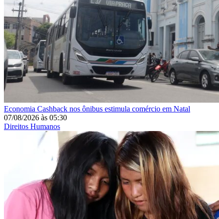
Economia
Cashback nos ônibus estimula comércio em Natal
07/08/2026
às
05:30
Direitos Humanos