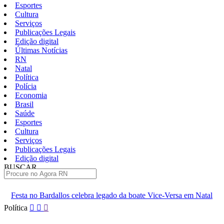
Esportes
Cultura
Serviços
Publicações Legais
Edição digital
Últimas Notícias
RN
Natal
Política
Polícia
Economia
Brasil
Saúde
Esportes
Cultura
Serviços
Publicações Legais
Edição digital
BUSCAR
ÚLTIMAS
 celebra legado da boate Vice-Versa em Natal
Documentário sobre 
Pular
Política
para
o