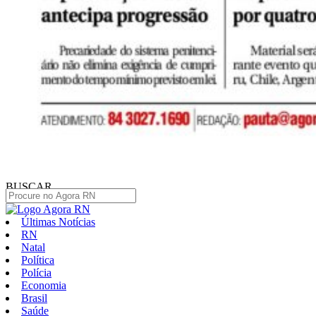
BUSCAR
Últimas Notícias
RN
Natal
Política
Polícia
Economia
Brasil
Saúde