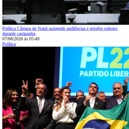
Política
Câmara de Natal suspende audiências e sessões solenes
durante campanha
07/08/2026
às
05:49
Política