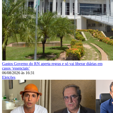
Gastos
Governo do RN aperta regras e só vai liberar diárias em
casos ‘essenciais’
06/08/2026
às
16:31
Eleições