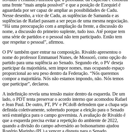
uma frente “mais ampla possível” e que a posição de Ezequiel é
aguardada por ser capaz de ampliar as possibilidades de Cadu.
Nesse desenho, a vice de Cadu, as suplências de Samanda e as
suplências de Rafael passam a ser peças de uma mesma negociação.
“Há uma preocupação com a ampliação da frente, a discussão do
nome, a discussão do primeiro suplente, tudo isso. Até porque tem
uma série de partidos e o pessoal não tem participado. Então tem
que respeitar o pessoal”, afirmou.
O PV também quer entrar na composição. Rivaldo apresentou o
nome do professor Emmanuel Nunes, de Mossoró, como opção do
partido para uma suplência ao Senado. Segundo ele, o PV deseja
participar da majoritária, sem impor nomes, mas ocupando espaço
proporcional ao seu peso dentro da Federação. “Nós queremos
compor a majoritária. Nós não estamos impondo, não. Nós temos
que participar”, declarou.
A indefinição revela uma tensão maior dentro da esquerda. De um
lado, o PDT tenta preservar o acordo interno que acomodou Rafael
e Jean Paul. De outro, PT, PV e PCdoB defendem que a chapa seja
definida coletivamente, sobretudo porque a eleição para o Senado
será estratégica para o campo governista. A avaliação de Rivaldo é
que a esquerda precisa evitar a repetição do ambiente de 2022,
quando a divisão do campo adversário ao bolsonarismo ajudou
Rogério Marinho (PL) a vencer a disputa para o Senado.