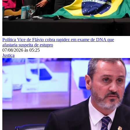
Política
Vice de Flávio cobra rapidez em exame de DNA que
afastaria suspeita de estupro
07/08/2026
às
05:25
Justiça