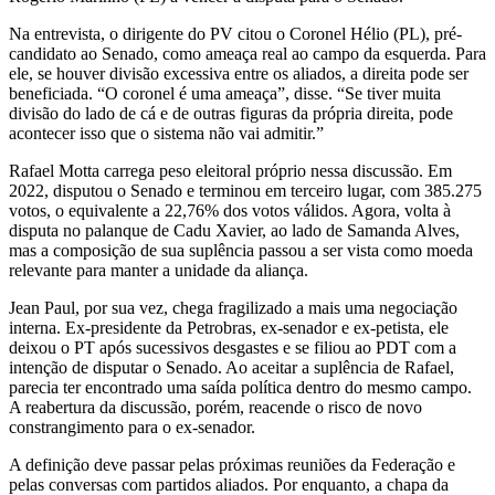
Na entrevista, o dirigente do PV citou o Coronel Hélio (PL), pré-
candidato ao Senado, como ameaça real ao campo da esquerda. Para
ele, se houver divisão excessiva entre os aliados, a direita pode ser
beneficiada. “O coronel é uma ameaça”, disse. “Se tiver muita
divisão do lado de cá e de outras figuras da própria direita, pode
acontecer isso que o sistema não vai admitir.”
Rafael Motta carrega peso eleitoral próprio nessa discussão. Em
2022, disputou o Senado e terminou em terceiro lugar, com 385.275
votos, o equivalente a 22,76% dos votos válidos. Agora, volta à
disputa no palanque de Cadu Xavier, ao lado de Samanda Alves,
mas a composição de sua suplência passou a ser vista como moeda
relevante para manter a unidade da aliança.
Jean Paul, por sua vez, chega fragilizado a mais uma negociação
interna. Ex-presidente da Petrobras, ex-senador e ex-petista, ele
deixou o PT após sucessivos desgastes e se filiou ao PDT com a
intenção de disputar o Senado. Ao aceitar a suplência de Rafael,
parecia ter encontrado uma saída política dentro do mesmo campo.
A reabertura da discussão, porém, reacende o risco de novo
constrangimento para o ex-senador.
A definição deve passar pelas próximas reuniões da Federação e
pelas conversas com partidos aliados. Por enquanto, a chapa da