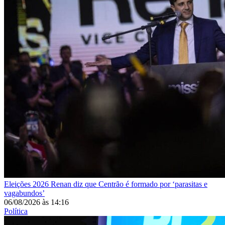
Eleições 2026
Renan diz que Centrão é formado por ‘parasitas e
vagabundos’
06/08/2026
às
14:16
Política