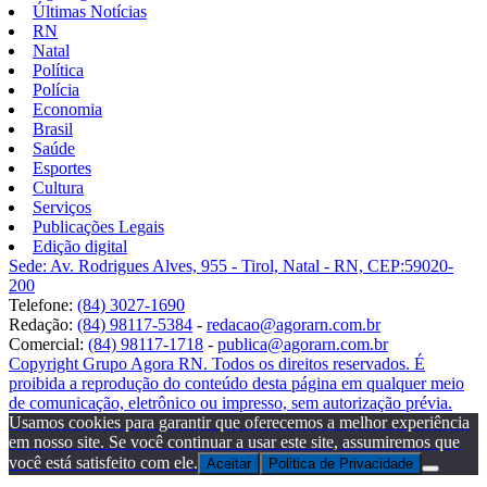
Últimas Notícias
RN
Natal
Política
Polícia
Economia
Brasil
Saúde
Esportes
Cultura
Serviços
Publicações Legais
Edição digital
Sede: Av. Rodrigues Alves, 955 - Tirol, Natal - RN, CEP:59020-
200
Telefone:
(84) 3027-1690
Redação:
(84) 98117-5384
-
redacao@agorarn.com.br
Comercial:
(84) 98117-1718
-
publica@agorarn.com.br
Copyright Grupo Agora RN. Todos os direitos reservados. É
proibida a reprodução do conteúdo desta página em qualquer meio
de comunicação, eletrônico ou impresso, sem autorização prévia.
Usamos cookies para garantir que oferecemos a melhor experiência
em nosso site. Se você continuar a usar este site, assumiremos que
você está satisfeito com ele.
Aceitar
Politica de Privacidade