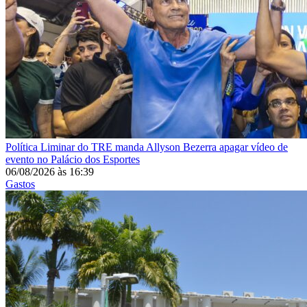
Política
Liminar do TRE manda Allyson Bezerra apagar vídeo de
evento no Palácio dos Esportes
06/08/2026
às
16:39
Gastos