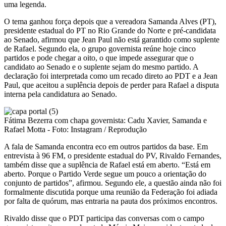
uma legenda.
O tema ganhou força depois que a vereadora Samanda Alves (PT),
presidente estadual do PT no Rio Grande do Norte e pré-candidata
ao Senado, afirmou que Jean Paul não está garantido como suplente
de Rafael. Segundo ela, o grupo governista reúne hoje cinco
partidos e pode chegar a oito, o que impede assegurar que o
candidato ao Senado e o suplente sejam do mesmo partido. A
declaração foi interpretada como um recado direto ao PDT e a Jean
Paul, que aceitou a suplência depois de perder para Rafael a disputa
interna pela candidatura ao Senado.
Fátima Bezerra com chapa governista: Cadu Xavier, Samanda e
Rafael Motta - Foto: Instagram / Reprodução
A fala de Samanda encontra eco em outros partidos da base. Em
entrevista à 96 FM, o presidente estadual do PV, Rivaldo Fernandes,
também disse que a suplência de Rafael está em aberto. “Está em
aberto. Porque o Partido Verde segue um pouco a orientação do
conjunto de partidos”, afirmou. Segundo ele, a questão ainda não foi
formalmente discutida porque uma reunião da Federação foi adiada
por falta de quórum, mas entraria na pauta dos próximos encontros.
Rivaldo disse que o PDT participa das conversas com o campo