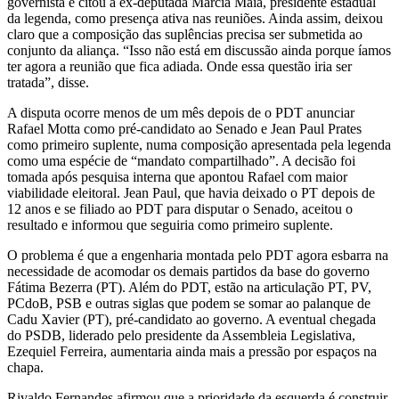
governista e citou a ex-deputada Márcia Maia, presidente estadual
da legenda, como presença ativa nas reuniões. Ainda assim, deixou
claro que a composição das suplências precisa ser submetida ao
conjunto da aliança. “Isso não está em discussão ainda porque íamos
ter agora a reunião que fica adiada. Onde essa questão iria ser
tratada”, disse.
A disputa ocorre menos de um mês depois de o PDT anunciar
Rafael Motta como pré-candidato ao Senado e Jean Paul Prates
como primeiro suplente, numa composição apresentada pela legenda
como uma espécie de “mandato compartilhado”. A decisão foi
tomada após pesquisa interna que apontou Rafael com maior
viabilidade eleitoral. Jean Paul, que havia deixado o PT depois de
12 anos e se filiado ao PDT para disputar o Senado, aceitou o
resultado e informou que seguiria como primeiro suplente.
O problema é que a engenharia montada pelo PDT agora esbarra na
necessidade de acomodar os demais partidos da base do governo
Fátima Bezerra (PT). Além do PDT, estão na articulação PT, PV,
PCdoB, PSB e outras siglas que podem se somar ao palanque de
Cadu Xavier (PT), pré-candidato ao governo. A eventual chegada
do PSDB, liderado pelo presidente da Assembleia Legislativa,
Ezequiel Ferreira, aumentaria ainda mais a pressão por espaços na
chapa.
Rivaldo Fernandes afirmou que a prioridade da esquerda é construir