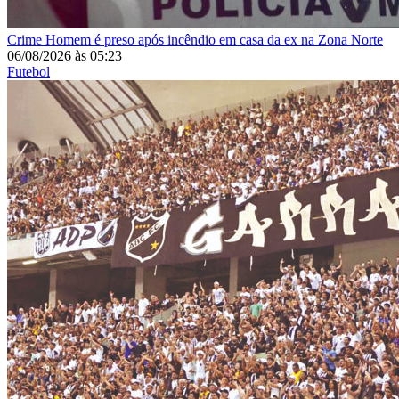
Crime
Homem é preso após incêndio em casa da ex na Zona Norte
06/08/2026
às
05:23
Futebol