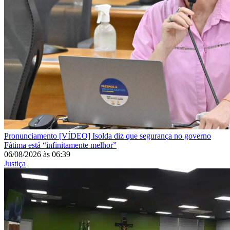
Pronunciamento
[VÍDEO] Isolda diz que segurança no governo
Fátima está “infinitamente melhor”
06/08/2026
às
06:39
Justiça