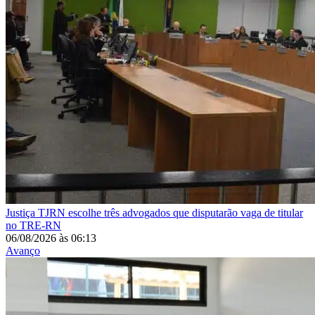
Justiça
TJRN escolhe três advogados que disputarão vaga de titular
no TRE-RN
06/08/2026
às
06:13
Avanço