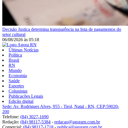
Decisão
Justiça determina transparência na lista de pagamentos do
setor cultural
06/08/2026
às
05:18
Últimas Notícias
Política
Brasil
RN
Mundo
Economia
Saúde
Esportes
Colunistas
Publicações Legais
Edição digital
Sede: Av. Rodrigues Alves, 955 - Tirol, Natal - RN, CEP:59020-
200
Telefone:
(84) 3027-1690
Redação:
(84) 98117-5384
-
redacao@agorarn.com.br
Comercial:
(84) 98117-1718
-
publica@agorarn.com.br