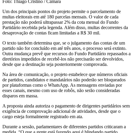
Foto: Thiago Cristino / Câmara
Um dos principais pontos do projeto permite o parcelamento de
multas eleitorais em até 180 parcelas mensais. O valor de cada
prestação não poderá ultrapassar 2% da cota mensal do Fundo
Partidário recebida pela legenda. Além disso, multas decorrentes da
desaprovação de contas ficam limitadas a R$ 30 mil.
O texto também determina que, se o julgamento das contas de um
partido não for concluído em até três anos, o processo será extinto.
Outra mudança prevê que recursos do Fundo Partidário repassados a
diretórios impedidos de recebê-los não precisarão ser devolvidos,
desde que a destinação seja posteriormente comprovada.
Na área de comunicação, o projeto estabelece que números oficiais
de partidos, candidatos e mandatários não poderão ser bloqueados
por plataformas como o WhatsApp. As mensagens enviadas por
esses canais, mesmo com uso de robôs, não serão consideradas
disparos em massa.
A proposta ainda autoriza o pagamento de dirigentes partidários sem
exigência de comprovação adicional de atividades, desde que o
cargo esteja formalmente registrado em ata.
Durante a sessão, parlamentares de diferentes partidos criticaram a
medida. “O que a gente está fazendo aqui é blindando partido