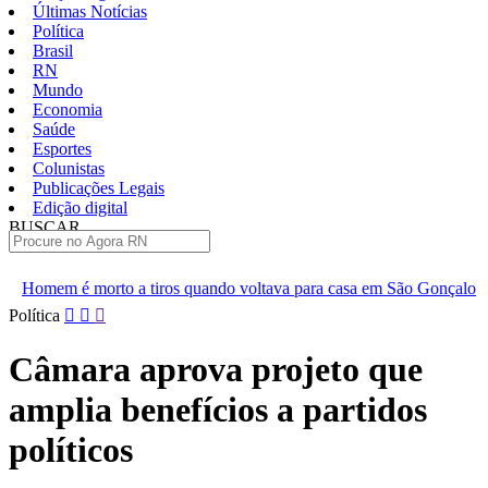
Últimas Notícias
Política
Brasil
RN
Mundo
Economia
Saúde
Esportes
Colunistas
Publicações Legais
Edição digital
BUSCAR
ÚLTIMAS
iros quando voltava para casa em São Gonçalo
Operação prende 
Pular
Política
para
o
Câmara aprova projeto que
conteúdo
amplia benefícios a partidos
políticos