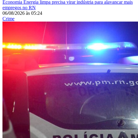
Economia
Energia limpa precisa virar indústria para alavancar mais
empregos no RN
06/08/2026
às
05:24
Crime