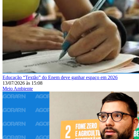
Educação
“Textão” do Enem deve ganhar espaço em 2026
13/07/2026
às
15:08
Meio Ambiente