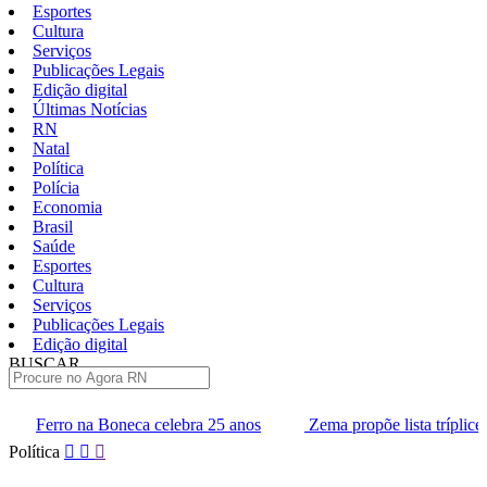
Esportes
Cultura
Serviços
Publicações Legais
Edição digital
Últimas Notícias
RN
Natal
Política
Polícia
Economia
Brasil
Saúde
Esportes
Cultura
Serviços
Publicações Legais
Edição digital
BUSCAR
ÚLTIMAS
eca celebra 25 anos
Zema propõe lista tríplice para escolha dos 
Pular
Política
para
o