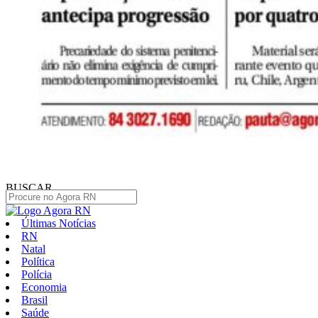
BUSCAR
Últimas Notícias
RN
Natal
Política
Polícia
Economia
Brasil
Saúde