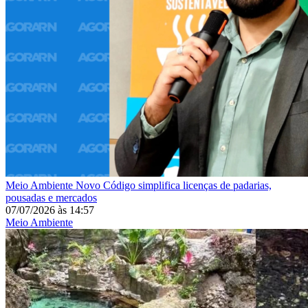
Meio Ambiente
Novo Código simplifica licenças de padarias,
pousadas e mercados
07/07/2026
às
14:57
Meio Ambiente