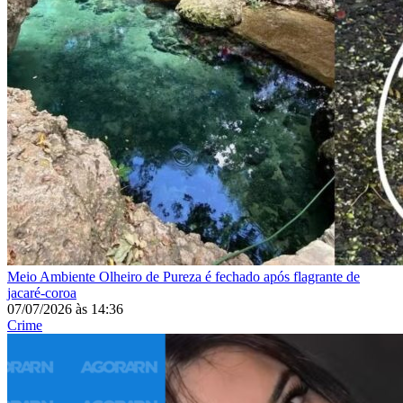
Meio Ambiente
Olheiro de Pureza é fechado após flagrante de
jacaré-coroa
07/07/2026
às
14:36
Crime