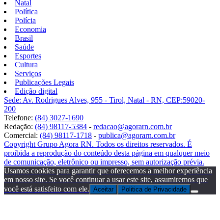
Natal
Política
Polícia
Economia
Brasil
Saúde
Esportes
Cultura
Serviços
Publicações Legais
Edição digital
Sede: Av. Rodrigues Alves, 955 - Tirol, Natal - RN, CEP:59020-
200
Telefone:
(84) 3027-1690
Redação:
(84) 98117-5384
-
redacao@agorarn.com.br
Comercial:
(84) 98117-1718
-
publica@agorarn.com.br
Copyright Grupo Agora RN. Todos os direitos reservados. É
proibida a reprodução do conteúdo desta página em qualquer meio
de comunicação, eletrônico ou impresso, sem autorização prévia.
Usamos cookies para garantir que oferecemos a melhor experiência
em nosso site. Se você continuar a usar este site, assumiremos que
você está satisfeito com ele.
Aceitar
Politica de Privacidade