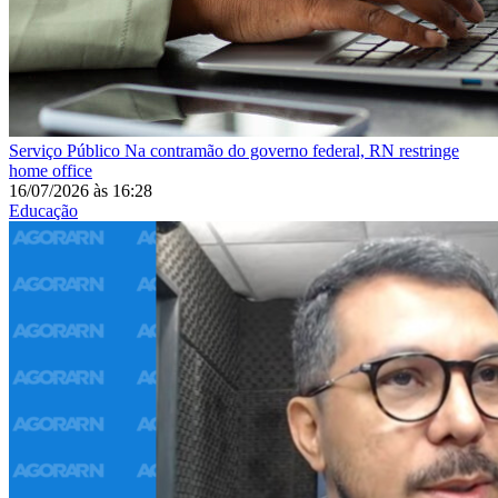
Serviço Público
Na contramão do governo federal, RN restringe
home office
16/07/2026
às
16:28
Educação