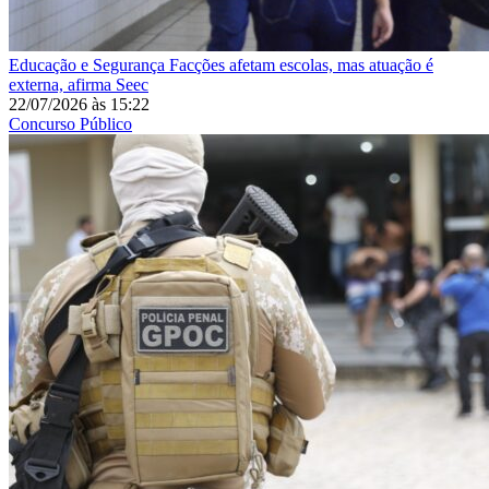
Educação e Segurança
Facções afetam escolas, mas atuação é
externa, afirma Seec
22/07/2026
às
15:22
Concurso Público