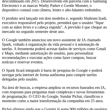
descontinuado em 2015. Desenvolvido em parceria com a Samsung
Electronics e as marcas Warby Parker e Gentle Monster, o
dispositivo contará com câmera, lentes e alto-falantes embutidos.
O produto será lançado em dois modelos e, segundo Shahram Izadi,
executivo responsável pelo projeto, permitirá que o usuário “fique
com as mãos livres e a cabeça erguida”. A previsão é que chegue ao
mercado no segundo semestre deste ano.
O Google também anunciou um novo assistente de IA chamado
Spark, voltado à organização da vida pessoal e à automação de
tarefas. A ferramenta poderá acessar dados de serviços como Gmail
e Maps, mediante autorização do usuário, para personalizar
recomendações e executar ações como fazer compras, buscar
notícias e reservar eventos.
O Spark ficará integrado à barra de pesquisa do Google e poderá
navegar pela internet de forma autônoma para cumprir tarefas
delegadas pelo usuário.
Na área de buscas, a empresa ampliou os recursos baseados em IA,
com respostas para perguntas mais complexas e novas ferramentas
de programação. O CEO do Google, Sundar Pichai, classificou o
momento como a maior transformação da companhia em 25 anos.
Pichai afirmou ainda que o Gemini já soma 900 milhões de usuários