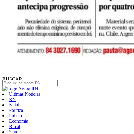
BUSCAR
Últimas Notícias
RN
Natal
Política
Polícia
Economia
Brasil
Saúde