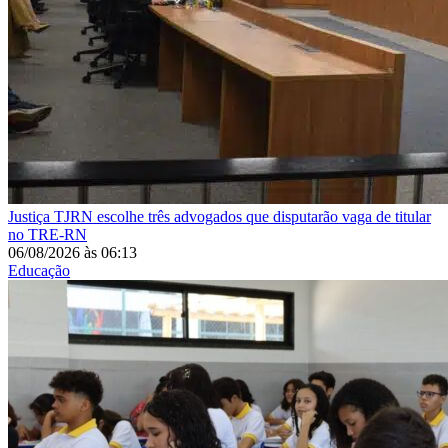
Justiça
TJRN escolhe três advogados que disputarão vaga de titular
no TRE-RN
06/08/2026
às
06:13
Educação