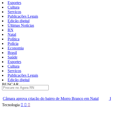
Esportes
Cultura
Serviços
Publicações Legais
Edição digital
Últimas Notícias
RN
Natal
Política
Polícia
Economia
Brasil
Saúde
Esportes
Cultura
Serviços
Publicações Legais
Edição digital
BUSCAR
ÚLTIMAS
o do bairro de Morro Branco em Natal
Festa no Bardallos celebr
Pular
Tecnologia
para
o