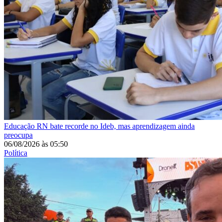
Educação
RN bate recorde no Ideb, mas aprendizagem ainda
preocupa
06/08/2026
às
05:50
Política