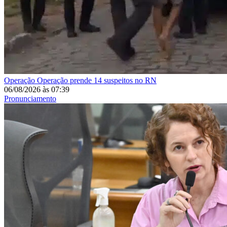
Operação
Operação prende 14 suspeitos no RN
06/08/2026
às
07:39
Pronunciamento