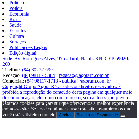
Política
Polícia
Economia
Brasil
Saúde
Esportes
Cultura
Serviços
Publicações Legais
Edição digital
Sede: Av. Rodrigues Alves, 955 - Tirol, Natal - RN, CEP:59020-
200
Telefone:
(84) 3027-1690
Redação:
(84) 98117-5384
-
redacao@agorarn.com.br
Comercial:
(84) 98117-1718
-
publica@agorarn.com.br
Copyright Grupo Agora RN. Todos os direitos reservados. É
proibida a reprodução do conteúdo desta página em qualquer meio
de comunicação, eletrônico ou impresso, sem autorização prévia.
Usamos cookies para garantir que oferecemos a melhor experiência
em nosso site. Se você continuar a usar este site, assumiremos que
você está satisfeito com ele.
Aceitar
Politica de Privacidade