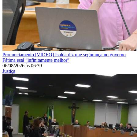
Pronunciamento
[VÍDEO] Isolda diz que segurança no governo
Fátima está “infinitamente melhor”
06/08/2026
às
06:39
Justiça