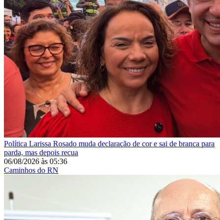
Política
Larissa Rosado muda declaração de cor e sai de branca para
parda, mas depois recua
06/08/2026
às
05:36
Caminhos do RN