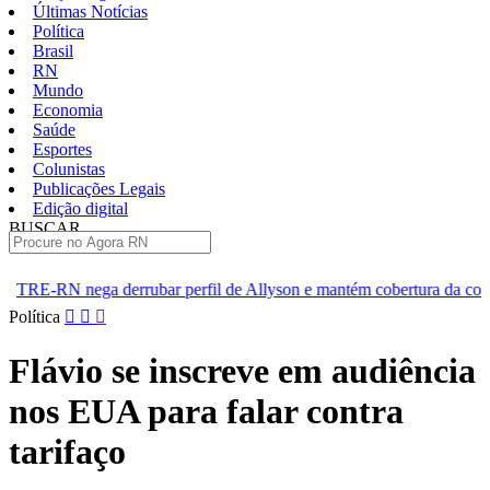
Últimas Notícias
Política
Brasil
RN
Mundo
Economia
Saúde
Esportes
Colunistas
Publicações Legais
Edição digital
BUSCAR
ÚLTIMAS
bar perfil de Allyson e mantém cobertura da convenção
Dupla 
Pular
Política
para
o
Flávio se inscreve em audiência
conteúdo
nos EUA para falar contra
tarifaço