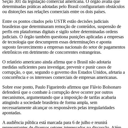
Seção 301 da legislação comercial americana. O órgão avalia que
determinadas práticas adotadas pelo Brasil configurariam obstáculos
ou distorções nas relações comerciais entre os dois países.
Entre os pontos citados pelo USTR estão decisões judiciais
brasileiras que determinaram remoção de conteúdos, suspensão de
perfis em plataformas digitais e sigilo sobre determinadas ordens
judiciais. O órgão também questiona punições aplicadas a empresas
de tecnologia que descumprem essas determinações e aponta
suposto favorecimento a empresas nacionais do setor de pagamentos
eletrônicos em detrimento de concorrentes estrangeiras.
O relatório americano ainda afirma que o Brasil não adotaria
medidas suficientes para investigar, prevenir e punir casos de
corrupção, o que, segundo o governo dos Estados Unidos, afetaria a
concorrência e os interesses comerciais de empresas americanas.
Sobre esse ponto, Paulo Figueiredo afirmou que Flávio Bolsonaro
defenderá que o combate à corrupção deve ocorrer por outros
mecanismos, argumentando que a imposição de tarifas acabaria
atingindo a sociedade brasileira de forma ampla, sem
necessariamente alcançar os responsáveis pelas irregularidades
apontadas.
A audiência pública está marcada para 6 de julho e reunirá
representantes de diversos setores interessados na discussão. Além