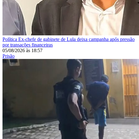
Política
Ex-chefe de gabinete de Lula deixa campanha após pressão
por transações financeiras
05/08/2026
às
18:57
Prisão