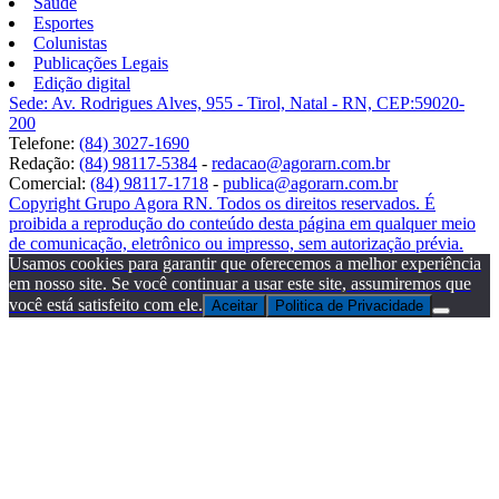
Saúde
Esportes
Colunistas
Publicações Legais
Edição digital
Sede: Av. Rodrigues Alves, 955 - Tirol, Natal - RN, CEP:59020-
200
Telefone:
(84) 3027-1690
Redação:
(84) 98117-5384
-
redacao@agorarn.com.br
Comercial:
(84) 98117-1718
-
publica@agorarn.com.br
Copyright Grupo Agora RN. Todos os direitos reservados. É
proibida a reprodução do conteúdo desta página em qualquer meio
de comunicação, eletrônico ou impresso, sem autorização prévia.
Usamos cookies para garantir que oferecemos a melhor experiência
em nosso site. Se você continuar a usar este site, assumiremos que
você está satisfeito com ele.
Aceitar
Politica de Privacidade