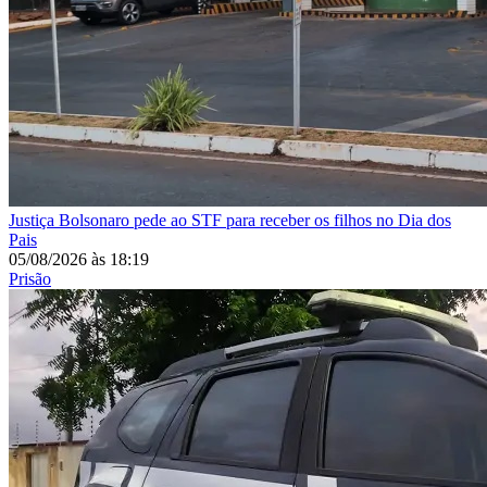
Justiça
Bolsonaro pede ao STF para receber os filhos no Dia dos
Pais
05/08/2026
às
18:19
Prisão