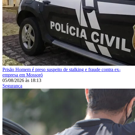
Prisão
Homem é preso suspeito de stalking e fraude contra ex-
empresa em Mossoró
05/08/2026
às
18:13
Segurança