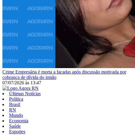
Crime
Empresária é morta a facadas após discussão motivada por
cobrança de dívida do irmão
07/07/2026
às
13:47
Últimas Notícias
Política
Brasil
RN
Mundo
Economia
Saúde
Esportes