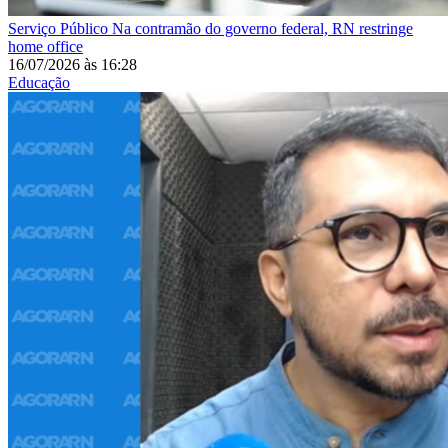
Serviço Público
Na contramão do governo federal, RN restringe
home office
16/07/2026
às
16:28
Educação