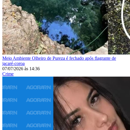
Meio Ambiente
Olheiro de Pureza é fechado após flagrante de
jacaré-coroa
07/07/2026
às
14:36
Crime