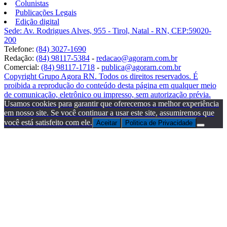
Colunistas
Publicações Legais
Edição digital
Sede: Av. Rodrigues Alves, 955 - Tirol, Natal - RN, CEP:59020-
200
Telefone:
(84) 3027-1690
Redação:
(84) 98117-5384
-
redacao@agorarn.com.br
Comercial:
(84) 98117-1718
-
publica@agorarn.com.br
Copyright Grupo Agora RN. Todos os direitos reservados. É
proibida a reprodução do conteúdo desta página em qualquer meio
de comunicação, eletrônico ou impresso, sem autorização prévia.
Usamos cookies para garantir que oferecemos a melhor experiência
em nosso site. Se você continuar a usar este site, assumiremos que
você está satisfeito com ele.
Aceitar
Politica de Privacidade