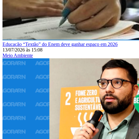
Educação
“Textão” do Enem deve ganhar espaço em 2026
13/07/2026
às
15:08
Meio Ambiente