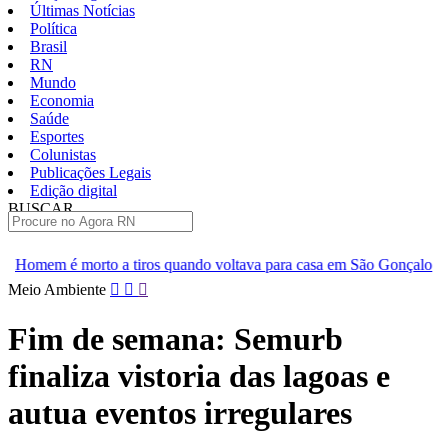
Últimas Notícias
Política
Brasil
RN
Mundo
Economia
Saúde
Esportes
Colunistas
Publicações Legais
Edição digital
BUSCAR
ÚLTIMAS
ros quando voltava para casa em São Gonçalo
Operação prende s
Pular
Meio Ambiente
para
o
Fim de semana: Semurb
conteúdo
finaliza vistoria das lagoas e
autua eventos irregulares