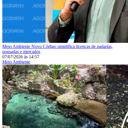
Meio Ambiente
Novo Código simplifica licenças de padarias,
pousadas e mercados
07/07/2026
às
14:57
Meio Ambiente