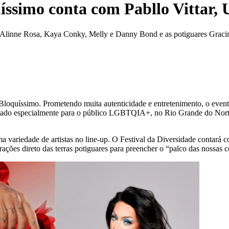
uíssimo conta com Pabllo Vittar, 
s, Alinne Rosa, Kaya Conky, Melly e Danny Bond e as potiguares Graci
 Bloquíssimo. Prometendo muita autenticidade e entretenimento, o even
voltado especialmente para o público LGBTQIA+, no Rio Grande do Norte,
ma variedade de artistas no line-up. O Festival da Diversidade contará
ções direto das terras potiguares para preencher o “palco das nossas c