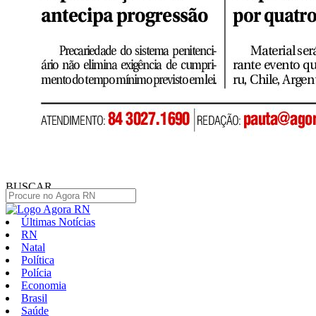
BUSCAR
Últimas Notícias
RN
Natal
Política
Polícia
Economia
Brasil
Saúde