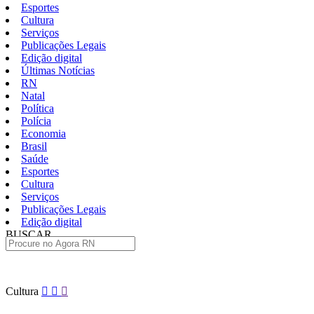
Esportes
Cultura
Serviços
Publicações Legais
Edição digital
Últimas Notícias
RN
Natal
Política
Polícia
Economia
Brasil
Saúde
Esportes
Cultura
Serviços
Publicações Legais
Edição digital
BUSCAR
ÚLTIMAS
Pular
Cultura
para
o