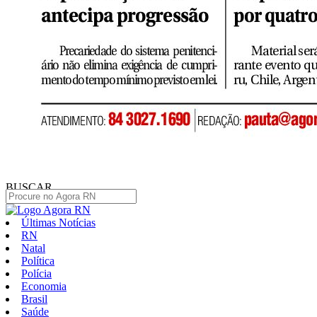
BUSCAR
Últimas Notícias
RN
Natal
Política
Polícia
Economia
Brasil
Saúde