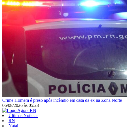
Crime
Homem é preso após incêndio em casa da ex na Zona Norte
06/08/2026
às
05:23
Últimas Notícias
RN
Natal