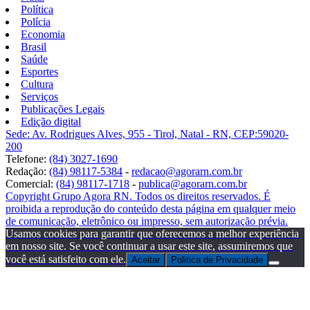
Política
Polícia
Economia
Brasil
Saúde
Esportes
Cultura
Serviços
Publicações Legais
Edição digital
Sede: Av. Rodrigues Alves, 955 - Tirol, Natal - RN, CEP:59020-
200
Telefone:
(84) 3027-1690
Redação:
(84) 98117-5384
-
redacao@agorarn.com.br
Comercial:
(84) 98117-1718
-
publica@agorarn.com.br
Copyright Grupo Agora RN. Todos os direitos reservados. É
proibida a reprodução do conteúdo desta página em qualquer meio
de comunicação, eletrônico ou impresso, sem autorização prévia.
Usamos cookies para garantir que oferecemos a melhor experiência
em nosso site. Se você continuar a usar este site, assumiremos que
você está satisfeito com ele.
Aceitar
Politica de Privacidade