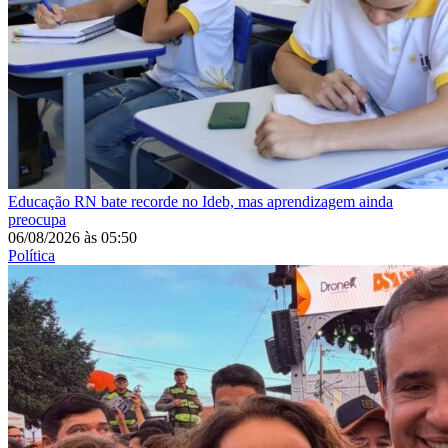
Educação
RN bate recorde no Ideb, mas aprendizagem ainda
preocupa
06/08/2026
às
05:50
Política