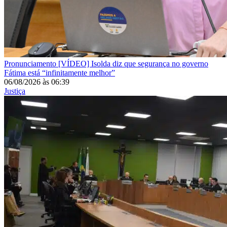
Pronunciamento
[VÍDEO] Isolda diz que segurança no governo
Fátima está “infinitamente melhor”
06/08/2026
às
06:39
Justiça