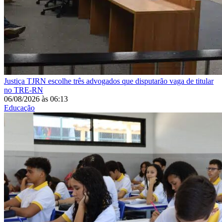
Justiça
TJRN escolhe três advogados que disputarão vaga de titular
no TRE-RN
06/08/2026
às
06:13
Educação