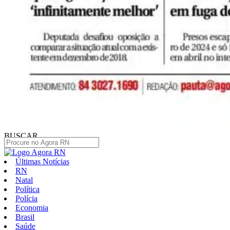
BUSCAR
Últimas Notícias
RN
Natal
Política
Polícia
Economia
Brasil
Saúde