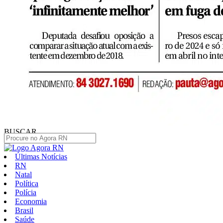
BUSCAR
Últimas Notícias
RN
Natal
Política
Polícia
Economia
Brasil
Saúde