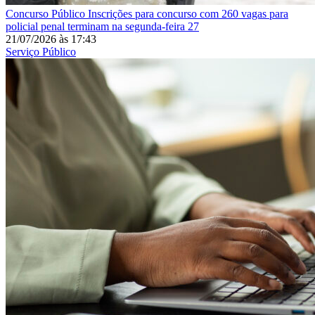
Concurso Público
Inscrições para concurso com 260 vagas para
policial penal terminam na segunda-feira 27
21/07/2026
às
17:43
Serviço Público