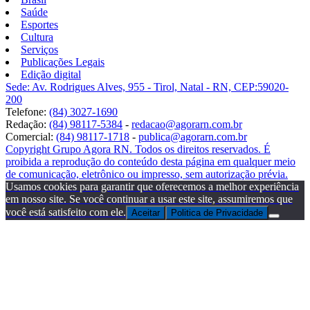
Saúde
Esportes
Cultura
Serviços
Publicações Legais
Edição digital
Sede: Av. Rodrigues Alves, 955 - Tirol, Natal - RN, CEP:59020-
200
Telefone:
(84) 3027-1690
Redação:
(84) 98117-5384
-
redacao@agorarn.com.br
Comercial:
(84) 98117-1718
-
publica@agorarn.com.br
Copyright Grupo Agora RN. Todos os direitos reservados. É
proibida a reprodução do conteúdo desta página em qualquer meio
de comunicação, eletrônico ou impresso, sem autorização prévia.
Usamos cookies para garantir que oferecemos a melhor experiência
em nosso site. Se você continuar a usar este site, assumiremos que
você está satisfeito com ele.
Aceitar
Politica de Privacidade