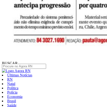
BUSCAR
Últimas Notícias
RN
Natal
Política
Polícia
Economia
Brasil
Saúde