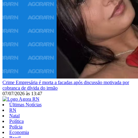
Crime
Empresária é morta a facadas após discussão motivada por
cobrança de dívida do irmão
07/07/2026
às
13:47
Últimas Notícias
RN
Natal
Política
Polícia
Economia
Brasil