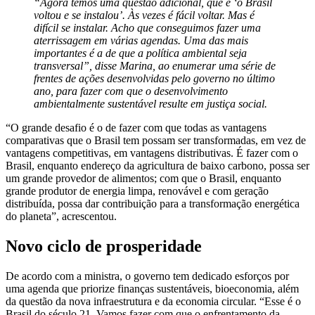
“Agora temos uma questão adicional, que é ‘o Brasil
voltou e se instalou’. Às vezes é fácil voltar. Mas é
difícil se instalar. Acho que conseguimos fazer uma
aterrissagem em várias agendas. Uma das mais
importantes é a de que a política ambiental seja
transversal”, disse Marina, ao enumerar uma série de
frentes de ações desenvolvidas pelo governo no último
ano, para fazer com que o desenvolvimento
ambientalmente sustentável resulte em justiça social.
“O grande desafio é o de fazer com que todas as vantagens
comparativas que o Brasil tem possam ser transformadas, em vez de
vantagens competitivas, em vantagens distributivas. É fazer com o
Brasil, enquanto endereço da agricultura de baixo carbono, possa ser
um grande provedor de alimentos; com que o Brasil, enquanto
grande produtor de energia limpa, renovável e com geração
distribuída, possa dar contribuição para a transformação energética
do planeta”, acrescentou.
Novo ciclo de prosperidade
De acordo com a ministra, o governo tem dedicado esforços por
uma agenda que priorize finanças sustentáveis, bioeconomia, além
da questão da nova infraestrutura e da economia circular. “Esse é o
Brasil do século 21. Vamos fazer com que o enfrentamento da