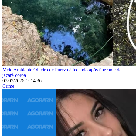
Meio Ambiente
Olheiro de Pureza é fechado após flagrante de
jacaré-coroa
07/07/2026
às
14:36
Crime