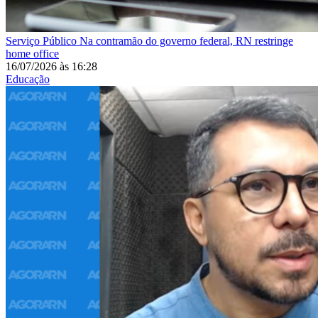
Serviço Público
Na contramão do governo federal, RN restringe
home office
16/07/2026
às
16:28
Educação