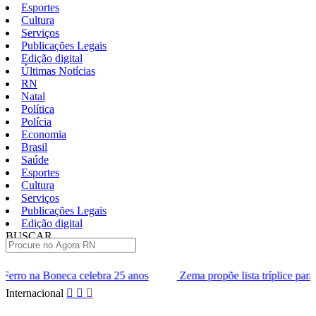
Esportes
Cultura
Serviços
Publicações Legais
Edição digital
Últimas Notícias
RN
Natal
Política
Polícia
Economia
Brasil
Saúde
Esportes
Cultura
Serviços
Publicações Legais
Edição digital
BUSCAR
ÚLTIMAS
bra 25 anos
Zema propõe lista tríplice para escolha dos ministro
Pular
Internacional
para
o