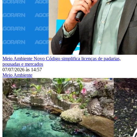
Meio Ambiente
Novo Código simplifica licenças de padarias,
pousadas e mercados
07/07/2026
às
14:57
Meio Ambiente