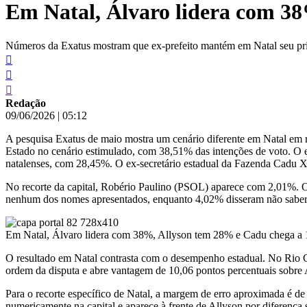
Em Natal, Álvaro lidera com 3
conteúdo
Números da Exatus mostram que ex-prefeito mantém em Natal seu princi
Redação
09/06/2026
|
05:12
A pesquisa Exatus de maio mostra um cenário diferente em Natal em r
Estado no cenário estimulado, com 38,51% das intenções de voto. O ex
natalenses, com 28,45%. O ex-secretário estadual da Fazenda Cadu X
No recorte da capital, Robério Paulino (PSOL) aparece com 2,01%. 
nenhum dos nomes apresentados, enquanto 4,02% disseram não saber
Em Natal, Álvaro lidera com 38%, Allyson tem 28% e Cadu chega a 
O resultado em Natal contrasta com o desempenho estadual. No Rio 
ordem da disputa e abre vantagem de 10,06 pontos percentuais sobre A
Para o recorte específico de Natal, a margem de erro aproximada é d
numericamente na capital e aparece à frente de Allyson por diferença 