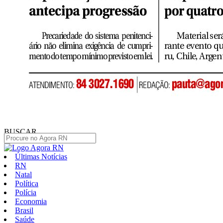
BUSCAR
Últimas Notícias
RN
Natal
Política
Polícia
Economia
Brasil
Saúde