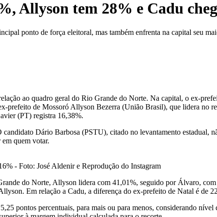
8%, Allyson tem 28% e Cadu che
pal ponto de força eleitoral, mas também enfrenta na capital seu maio
elação ao quadro geral do Rio Grande do Norte. Na capital, o ex-prefe
-prefeito de Mossoró Allyson Bezerra (União Brasil), que lidera no res
avier (PT) registra 16,38%.
O candidato Dário Barbosa (PSTU), citado no levantamento estadual, 
 em quem votar.
16% - Foto: José Aldenir e Reprodução do Instagram
Grande do Norte, Allyson lidera com 41,01%, seguido por Álvaro, com
llyson. Em relação a Cadu, a diferença do ex-prefeito de Natal é de 2
e 5,25 pontos percentuais, para mais ou para menos, considerando nível
superior à margem individual calculada para o recorte.