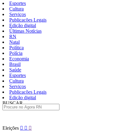
Esportes
Cultura
Serviços
Publicações Legais
Edição digital
Últimas Notícias
RN
Natal
Política
Polícia
Economia
Brasil
Saúde
Esportes
Cultura
Serviços
Publicações Legais
Edição digital
BUSCAR
ÚLTIMAS
Pular
Eleições
para
o