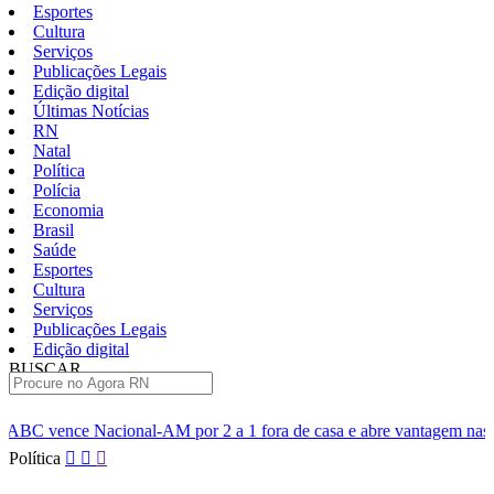
Esportes
Cultura
Serviços
Publicações Legais
Edição digital
Últimas Notícias
RN
Natal
Política
Polícia
Economia
Brasil
Saúde
Esportes
Cultura
Serviços
Publicações Legais
Edição digital
BUSCAR
ÚLTIMAS
 por 2 a 1 fora de casa e abre vantagem nas quartas
Cine Seri
Pular
Política
para
o