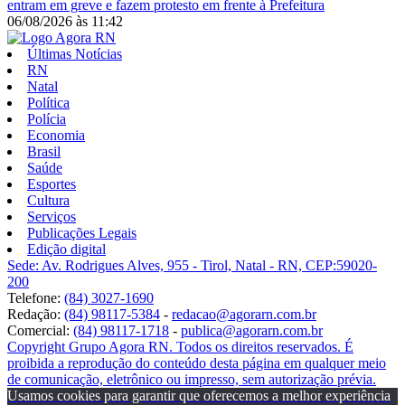
entram em greve e fazem protesto em frente à Prefeitura
06/08/2026
às
11:42
Últimas Notícias
RN
Natal
Política
Polícia
Economia
Brasil
Saúde
Esportes
Cultura
Serviços
Publicações Legais
Edição digital
Sede: Av. Rodrigues Alves, 955 - Tirol, Natal - RN, CEP:59020-
200
Telefone:
(84) 3027-1690
Redação:
(84) 98117-5384
-
redacao@agorarn.com.br
Comercial:
(84) 98117-1718
-
publica@agorarn.com.br
Copyright Grupo Agora RN. Todos os direitos reservados. É
proibida a reprodução do conteúdo desta página em qualquer meio
de comunicação, eletrônico ou impresso, sem autorização prévia.
Usamos cookies para garantir que oferecemos a melhor experiência