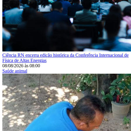
Ciência
RN encerra edição histórica da Conferência Internacional de
Física de Altas Energias
08/08/2026
às
08:00
Saúde animal