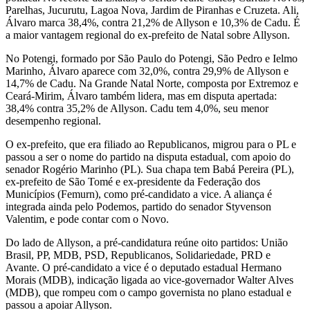
Parelhas, Jucurutu, Lagoa Nova, Jardim de Piranhas e Cruzeta. Ali,
Álvaro marca 38,4%, contra 21,2% de Allyson e 10,3% de Cadu. É
a maior vantagem regional do ex-prefeito de Natal sobre Allyson.
No Potengi, formado por São Paulo do Potengi, São Pedro e Ielmo
Marinho, Álvaro aparece com 32,0%, contra 29,9% de Allyson e
14,7% de Cadu. Na Grande Natal Norte, composta por Extremoz e
Ceará-Mirim, Álvaro também lidera, mas em disputa apertada:
38,4% contra 35,2% de Allyson. Cadu tem 4,0%, seu menor
desempenho regional.
O ex-prefeito, que era filiado ao Republicanos, migrou para o PL e
passou a ser o nome do partido na disputa estadual, com apoio do
senador Rogério Marinho (PL). Sua chapa tem Babá Pereira (PL),
ex-prefeito de São Tomé e ex-presidente da Federação dos
Municípios (Femurn), como pré-candidato a vice. A aliança é
integrada ainda pelo Podemos, partido do senador Styvenson
Valentim, e pode contar com o Novo.
Do lado de Allyson, a pré-candidatura reúne oito partidos: União
Brasil, PP, MDB, PSD, Republicanos, Solidariedade, PRD e
Avante. O pré-candidato a vice é o deputado estadual Hermano
Morais (MDB), indicação ligada ao vice-governador Walter Alves
(MDB), que rompeu com o campo governista no plano estadual e
passou a apoiar Allyson.