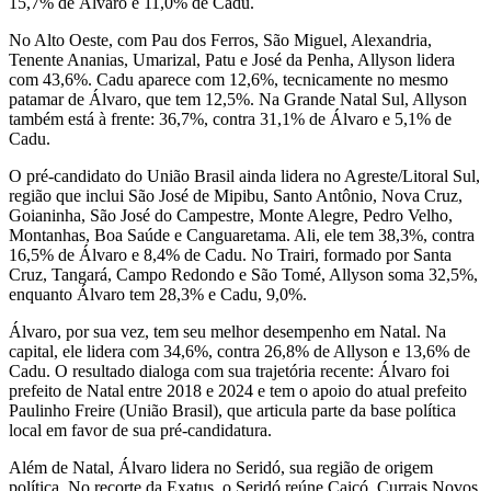
15,7% de Álvaro e 11,0% de Cadu.
No Alto Oeste, com Pau dos Ferros, São Miguel, Alexandria,
Tenente Ananias, Umarizal, Patu e José da Penha, Allyson lidera
com 43,6%. Cadu aparece com 12,6%, tecnicamente no mesmo
patamar de Álvaro, que tem 12,5%. Na Grande Natal Sul, Allyson
também está à frente: 36,7%, contra 31,1% de Álvaro e 5,1% de
Cadu.
O pré-candidato do União Brasil ainda lidera no Agreste/Litoral Sul,
região que inclui São José de Mipibu, Santo Antônio, Nova Cruz,
Goianinha, São José do Campestre, Monte Alegre, Pedro Velho,
Montanhas, Boa Saúde e Canguaretama. Ali, ele tem 38,3%, contra
16,5% de Álvaro e 8,4% de Cadu. No Trairi, formado por Santa
Cruz, Tangará, Campo Redondo e São Tomé, Allyson soma 32,5%,
enquanto Álvaro tem 28,3% e Cadu, 9,0%.
Álvaro, por sua vez, tem seu melhor desempenho em Natal. Na
capital, ele lidera com 34,6%, contra 26,8% de Allyson e 13,6% de
Cadu. O resultado dialoga com sua trajetória recente: Álvaro foi
prefeito de Natal entre 2018 e 2024 e tem o apoio do atual prefeito
Paulinho Freire (União Brasil), que articula parte da base política
local em favor de sua pré-candidatura.
Além de Natal, Álvaro lidera no Seridó, sua região de origem
política. No recorte da Exatus, o Seridó reúne Caicó, Currais Novos,