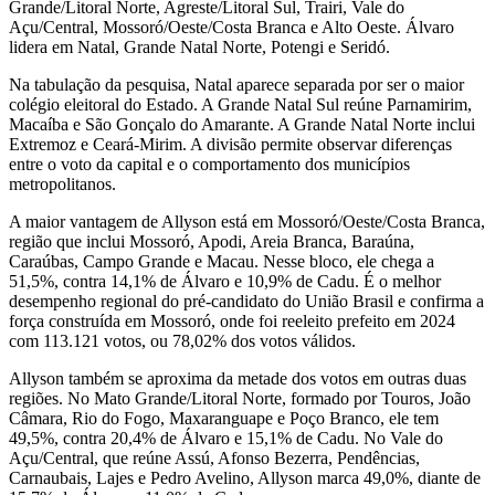
Grande/Litoral Norte, Agreste/Litoral Sul, Trairi, Vale do
Açu/Central, Mossoró/Oeste/Costa Branca e Alto Oeste. Álvaro
lidera em Natal, Grande Natal Norte, Potengi e Seridó.
Na tabulação da pesquisa, Natal aparece separada por ser o maior
colégio eleitoral do Estado. A Grande Natal Sul reúne Parnamirim,
Macaíba e São Gonçalo do Amarante. A Grande Natal Norte inclui
Extremoz e Ceará-Mirim. A divisão permite observar diferenças
entre o voto da capital e o comportamento dos municípios
metropolitanos.
A maior vantagem de Allyson está em Mossoró/Oeste/Costa Branca,
região que inclui Mossoró, Apodi, Areia Branca, Baraúna,
Caraúbas, Campo Grande e Macau. Nesse bloco, ele chega a
51,5%, contra 14,1% de Álvaro e 10,9% de Cadu. É o melhor
desempenho regional do pré-candidato do União Brasil e confirma a
força construída em Mossoró, onde foi reeleito prefeito em 2024
com 113.121 votos, ou 78,02% dos votos válidos.
Allyson também se aproxima da metade dos votos em outras duas
regiões. No Mato Grande/Litoral Norte, formado por Touros, João
Câmara, Rio do Fogo, Maxaranguape e Poço Branco, ele tem
49,5%, contra 20,4% de Álvaro e 15,1% de Cadu. No Vale do
Açu/Central, que reúne Assú, Afonso Bezerra, Pendências,
Carnaubais, Lajes e Pedro Avelino, Allyson marca 49,0%, diante de