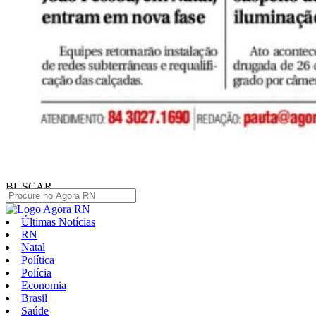
BUSCAR
Últimas Notícias
RN
Natal
Política
Polícia
Economia
Brasil
Saúde