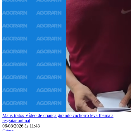
Maus-tratos
Vídeo de criança girando cachorro leva Ibama a
resgatar animal
06/08/2026
às
11:48