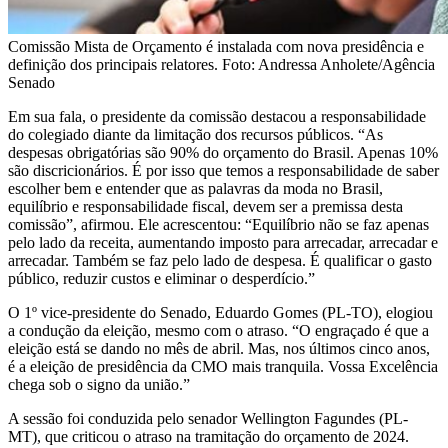
Comissão Mista de Orçamento é instalada com nova presidência e
definição dos principais relatores. Foto: Andressa Anholete/Agência
Senado
Em sua fala, o presidente da comissão destacou a responsabilidade
do colegiado diante da limitação dos recursos públicos. “As
despesas obrigatórias são 90% do orçamento do Brasil. Apenas 10%
são discricionários. É por isso que temos a responsabilidade de saber
escolher bem e entender que as palavras da moda no Brasil,
equilíbrio e responsabilidade fiscal, devem ser a premissa desta
comissão”, afirmou. Ele acrescentou: “Equilíbrio não se faz apenas
pelo lado da receita, aumentando imposto para arrecadar, arrecadar e
arrecadar. Também se faz pelo lado de despesa. É qualificar o gasto
público, reduzir custos e eliminar o desperdício.”
O 1º vice-presidente do Senado, Eduardo Gomes (PL-TO), elogiou
a condução da eleição, mesmo com o atraso. “O engraçado é que a
eleição está se dando no mês de abril. Mas, nos últimos cinco anos,
é a eleição de presidência da CMO mais tranquila. Vossa Excelência
chega sob o signo da união.”
A sessão foi conduzida pelo senador Wellington Fagundes (PL-
MT), que criticou o atraso na tramitação do orçamento de 2024.