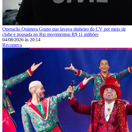
Operação Quimera
Grupo que lavava dinheiro do CV por meio de
clube e pousada no Rio movimentou R$ 11 milhões
04/08/2026
às
20:14
Recomeço