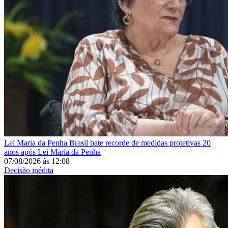
Lei Maria da Penha
Brasil bate recorde de medidas protetivas 20
anos após Lei Maria da Penha
07/08/2026
às
12:08
Decisão inédita