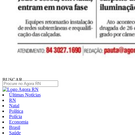
BUSCAR
Últimas Notícias
RN
Natal
Política
Polícia
Economia
Brasil
Saúde