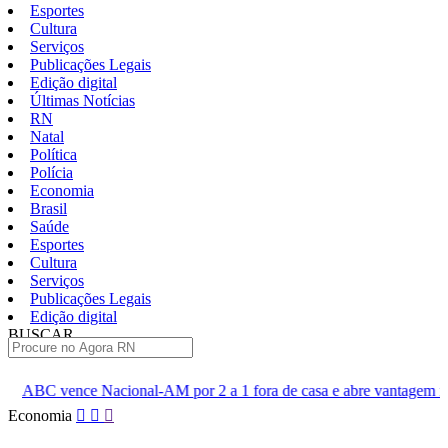
Esportes
Cultura
Serviços
Publicações Legais
Edição digital
Últimas Notícias
RN
Natal
Política
Polícia
Economia
Brasil
Saúde
Esportes
Cultura
Serviços
Publicações Legais
Edição digital
BUSCAR
ÚLTIMAS
al-AM por 2 a 1 fora de casa e abre vantagem nas quartas
Cine
Pular
Economia
para
o