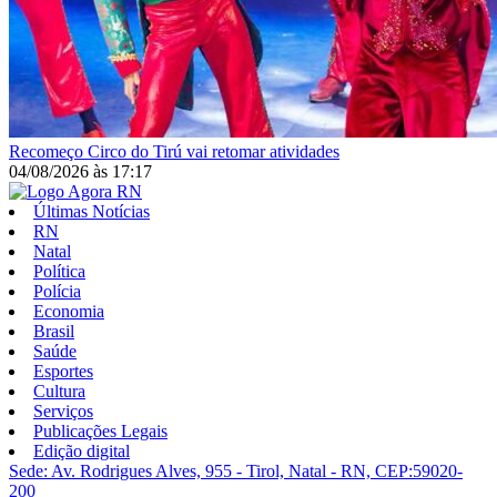
Recomeço
Circo do Tirú vai retomar atividades
04/08/2026
às
17:17
Últimas Notícias
RN
Natal
Política
Polícia
Economia
Brasil
Saúde
Esportes
Cultura
Serviços
Publicações Legais
Edição digital
Sede: Av. Rodrigues Alves, 955 - Tirol, Natal - RN, CEP:59020-
200