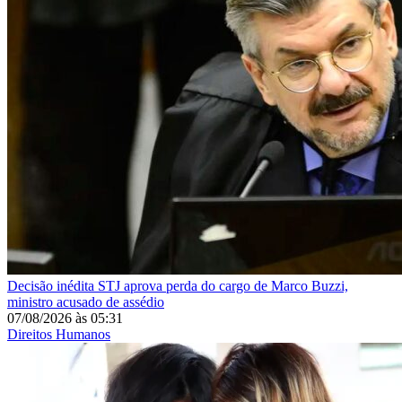
Decisão inédita
STJ aprova perda do cargo de Marco Buzzi,
ministro acusado de assédio
07/08/2026
às
05:31
Direitos Humanos