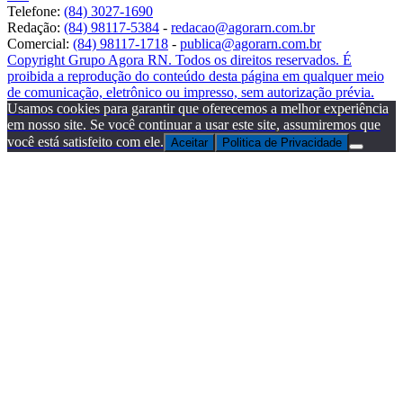
Telefone:
(84) 3027-1690
Redação:
(84) 98117-5384
-
redacao@agorarn.com.br
Comercial:
(84) 98117-1718
-
publica@agorarn.com.br
Copyright Grupo Agora RN. Todos os direitos reservados. É
proibida a reprodução do conteúdo desta página em qualquer meio
de comunicação, eletrônico ou impresso, sem autorização prévia.
Usamos cookies para garantir que oferecemos a melhor experiência
em nosso site. Se você continuar a usar este site, assumiremos que
você está satisfeito com ele.
Aceitar
Politica de Privacidade