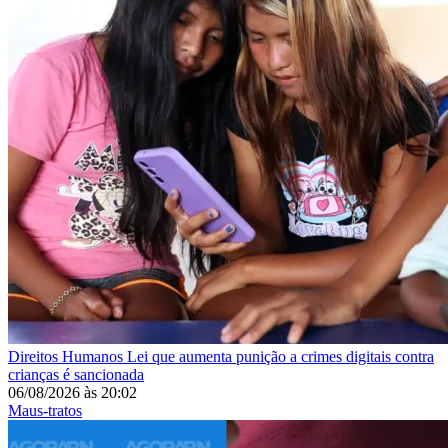
Direitos Humanos
Lei que aumenta punição a crimes digitais contra
crianças é sancionada
06/08/2026
às
20:02
Maus-tratos