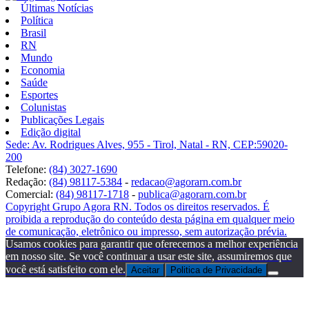
Últimas Notícias
Política
Brasil
RN
Mundo
Economia
Saúde
Esportes
Colunistas
Publicações Legais
Edição digital
Sede: Av. Rodrigues Alves, 955 - Tirol, Natal - RN, CEP:59020-
200
Telefone:
(84) 3027-1690
Redação:
(84) 98117-5384
-
redacao@agorarn.com.br
Comercial:
(84) 98117-1718
-
publica@agorarn.com.br
Copyright Grupo Agora RN. Todos os direitos reservados. É
proibida a reprodução do conteúdo desta página em qualquer meio
de comunicação, eletrônico ou impresso, sem autorização prévia.
Usamos cookies para garantir que oferecemos a melhor experiência
em nosso site. Se você continuar a usar este site, assumiremos que
você está satisfeito com ele.
Aceitar
Politica de Privacidade