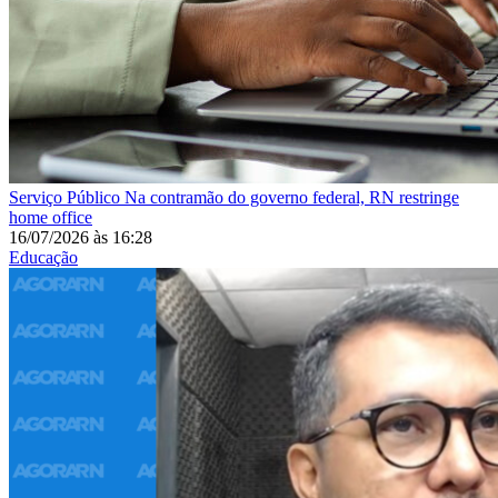
Serviço Público
Na contramão do governo federal, RN restringe
home office
16/07/2026
às
16:28
Educação