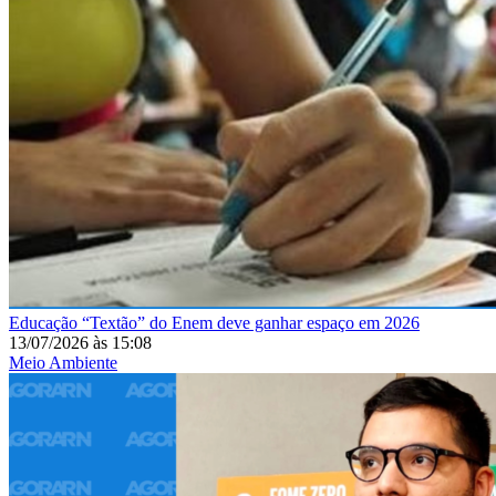
Educação
“Textão” do Enem deve ganhar espaço em 2026
13/07/2026
às
15:08
Meio Ambiente