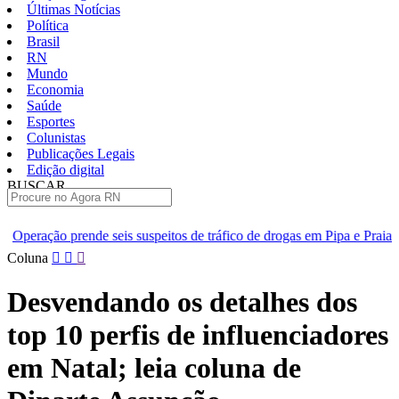
Últimas Notícias
Política
Brasil
RN
Mundo
Economia
Saúde
Esportes
Colunistas
Publicações Legais
Edição digital
BUSCAR
ÚLTIMAS
s suspeitos de tráfico de drogas em Pipa e Praia do Madeiro
[VÍD
Pular
Coluna
para
o
Desvendando os detalhes dos
conteúdo
top 10 perfis de influenciadores
em Natal; leia coluna de