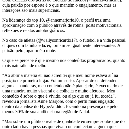
cuja paixão por esporte é o que mantém o engajamento, mas as
interações são mais superficiais.
Na liderança do top 10, @annemarjorie10, o perfil traz uma
aproximação com o público através de rotina, posts motivacionais,
reflexões e relatos autobiográficos.
No caso de atletas (@wallysonricardo17), o futebol e a vida pessoal,
cliques com família e lazer, tornam-se igualmente interessantes. A
paixão pelo jogador é o mote.
O que se percebe é que mesmo nos conteúdos programados, quanto
mais naturalidade melhor.
“Ao abrir a matéria eu não acreditei que meu nome estava alí na
posição de primeiro lugar. Foi um susto. Apesar de eu defender
algumas bandeiras, meu conteúdo não é planejado, é executado de
uma maneira muito visceral e a colheita é muito afetuosa. Meu
conteúdo é sobre o que é vivido, ou algo que eu já fui tocada”,
revelou a jornalista Anne Marjore, com o perfil mais engajado
dentro da análise do HypeAuditor, focando na presença de pelo
menos 30% de sua audiência na região de Natal.
“Mas sobre um público real e de qualidade eu sempre soube que do
outro lado havia pessoas que vivam ou conheciam alguém que