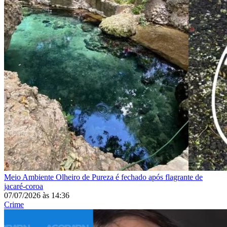
Meio Ambiente
Olheiro de Pureza é fechado após flagrante de
jacaré-coroa
07/07/2026
às
14:36
Crime