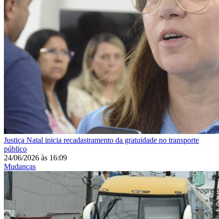
Justiça
Natal inicia recadastramento da gratuidade no transporte
público
24/06/2026
às
16:09
Mudanças