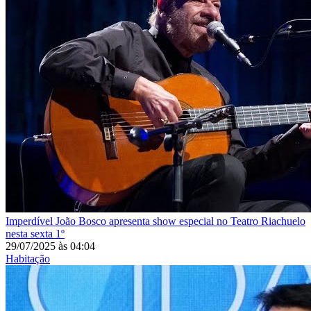
Imperdível
João Bosco apresenta show especial no Teatro Riachuelo
nesta sexta 1º
29/07/2025
às
04:04
Habitação