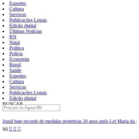
Esportes
Cultura
Serviços
Publicações Legais
Edição digital
Últimas Notícias
RN
Natal
Política
Polícia
Economia
Brasil
Saúde
Esportes
Cultura
Serviços
Publicações Legais
Edição digital
BUSCAR
ÚLTIMAS
 de medidas protetivas 20 anos após Lei Maria da Penha
ABC agua
Pular
Irã
para
o