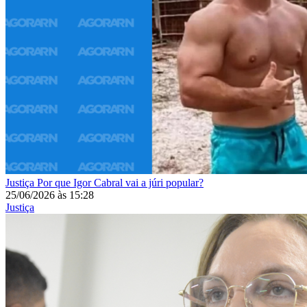
Justiça
Por que Igor Cabral vai a júri popular?
25/06/2026
às
15:28
Justiça