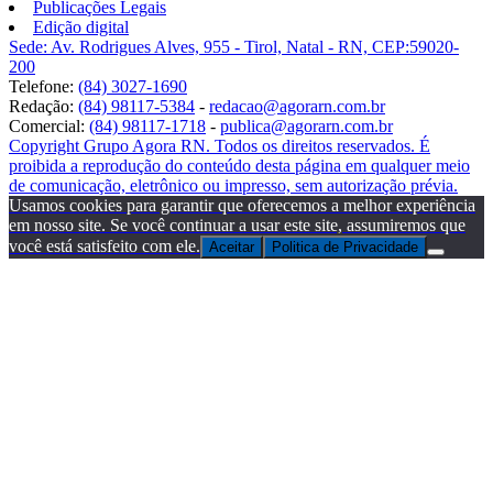
Publicações Legais
Edição digital
Sede: Av. Rodrigues Alves, 955 - Tirol, Natal - RN, CEP:59020-
200
Telefone:
(84) 3027-1690
Redação:
(84) 98117-5384
-
redacao@agorarn.com.br
Comercial:
(84) 98117-1718
-
publica@agorarn.com.br
Copyright Grupo Agora RN. Todos os direitos reservados. É
proibida a reprodução do conteúdo desta página em qualquer meio
de comunicação, eletrônico ou impresso, sem autorização prévia.
Usamos cookies para garantir que oferecemos a melhor experiência
em nosso site. Se você continuar a usar este site, assumiremos que
você está satisfeito com ele.
Aceitar
Politica de Privacidade