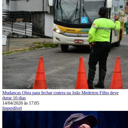
Mudanças
Obra para fechar cratera na João Medeiros Filho deve
durar 10 dias
14/04/2026
às
17:05
Imperdível