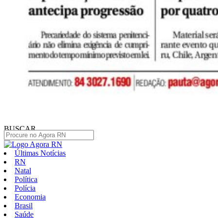
BUSCAR
Últimas Notícias
RN
Natal
Política
Polícia
Economia
Brasil
Saúde