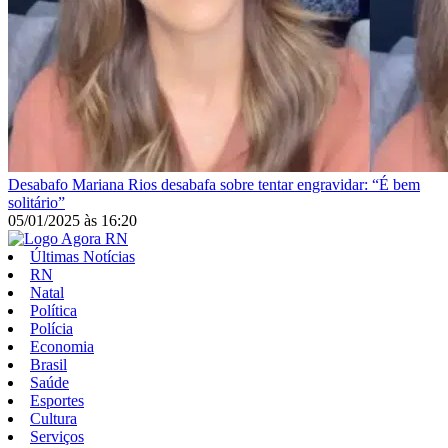
Desabafo
Mariana Rios desabafa sobre tentar engravidar: “É bem
solitário”
05/01/2025
às
16:20
Últimas Notícias
RN
Natal
Política
Polícia
Economia
Brasil
Saúde
Esportes
Cultura
Serviços