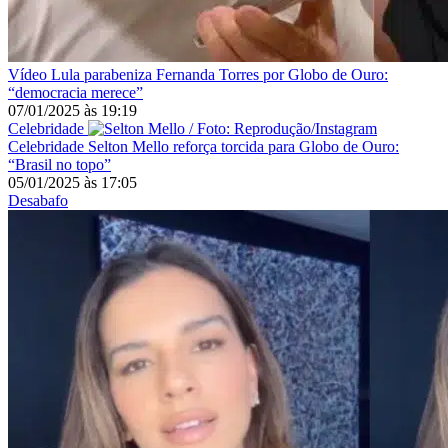
Vídeo
Lula parabeniza Fernanda Torres por Globo de Ouro:
“democracia merece”
07/01/2025
às
19:19
Celebridade
Celebridade
Selton Mello reforça torcida para Globo de Ouro:
“Brasil no topo”
05/01/2025
às
17:05
Desabafo