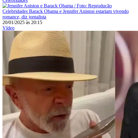
Celebridades
Celebridades
Barack Obama e Jennifer Aniston estariam vivendo
romance, diz jornalista
20/01/2025
às
20:15
Vídeo