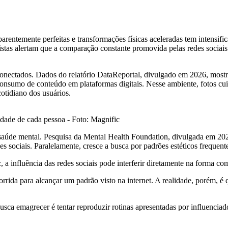
parentemente perfeitas e transformações físicas aceleradas tem intensifi
tas alertam que a comparação constante promovida pelas redes sociais po
m conectados. Dados do relatório DataReportal, divulgado em 2026, mos
 consumo de conteúdo em plataformas digitais. Nesse ambiente, fotos cu
cotidiano dos usuários.
dade de cada pessoa - Foto: Magnific
aúde mental. Pesquisa da Mental Health Foundation, divulgada em 202
es sociais. Paralelamente, cresce a busca por padrões estéticos freque
c, a influência das redes sociais pode interferir diretamente na forma
ida para alcançar um padrão visto na internet. A realidade, porém, é 
sca emagrecer é tentar reproduzir rotinas apresentadas por influenciado