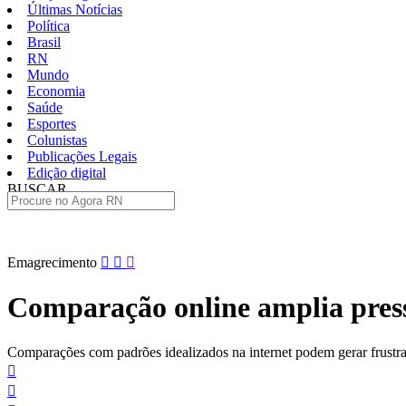
Últimas Notícias
Política
Brasil
RN
Mundo
Economia
Saúde
Esportes
Colunistas
Publicações Legais
Edição digital
BUSCAR
ÚLTIMAS
Pular
Emagrecimento
para
o
Comparação online amplia pressã
conteúdo
Comparações com padrões idealizados na internet podem gerar frustra