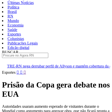
Últimas Notícias
Política
Brasil
RN
Mundo
Economia
Saúde
Esportes
Colunistas
Publicações Legais
Edição digital
BUSCAR
ÚLTIMAS
rubar perfil de Allyson e mantém cobertura da convenção
Dupl
Pular
Esportes
para
o
Prisão da Copa gera debate nos
conteúdo
EUA
Autoridades usaram aumento esperado de visitantes durante o
Mundial como argumento para aprovar obra, que não ficará pronta a