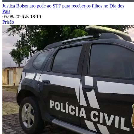
Justiça
Bolsonaro pede ao STF para receber os filhos no Dia dos
Pais
05/08/2026
às
18:19
Prisão