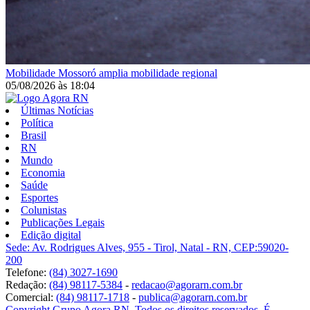
Mobilidade
Mossoró amplia mobilidade regional
05/08/2026
às
18:04
Últimas Notícias
Política
Brasil
RN
Mundo
Economia
Saúde
Esportes
Colunistas
Publicações Legais
Edição digital
Sede: Av. Rodrigues Alves, 955 - Tirol, Natal - RN, CEP:59020-
200
Telefone:
(84) 3027-1690
Redação:
(84) 98117-5384
-
redacao@agorarn.com.br
Comercial:
(84) 98117-1718
-
publica@agorarn.com.br
Copyright Grupo Agora RN. Todos os direitos reservados. É