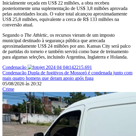
Inicialmente orçada em US$ 22 milhões, a obra recebeu
posteriormente uma suplementação de US$ 3,8 milhões aprovada
pelas autoridades locais. O valor total alcançou aproximadamente
US$ 25,8 milhões, equivalente a cerca de R$ 133 milhões na
conversão atual.
Segundo o
The Athletic
, os recursos vieram de um imposto
municipal destinado à segurança pública que arrecada
aproximadamente US$ 24 milhões por ano. Kansas City será palco
de partidas do torneio e também servirá como base de treinamento
para algumas seleções, incluindo Argentina, Inglaterra e Holanda.
Condenação
Condenação
Dupla de fugitivos de Mossoró é condenada junto com
mais quatro homens que deram apoio após fuga
05/08/2026
às
20:32
Crime