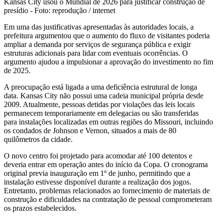
Kansas City usou o Mundial de 2026 para justificar construção de
presídio - Foto: reprodução / internet
Em uma das justificativas apresentadas às autoridades locais, a
prefeitura argumentou que o aumento do fluxo de visitantes poderia
ampliar a demanda por serviços de segurança pública e exigir
estruturas adicionais para lidar com eventuais ocorrências. O
argumento ajudou a impulsionar a aprovação do investimento no fim
de 2025.
A preocupação está ligada a uma deficiência estrutural de longa
data. Kansas City não possui uma cadeia municipal própria desde
2009. Atualmente, pessoas detidas por violações das leis locais
permanecem temporariamente em delegacias ou são transferidas
para instalações localizadas em outras regiões do Missouri, incluindo
os condados de Johnson e Vernon, situados a mais de 80
quilômetros da cidade.
O novo centro foi projetado para acomodar até 100 detentos e
deveria entrar em operação antes do início da Copa. O cronograma
original previa inauguração em 1º de junho, permitindo que a
instalação estivesse disponível durante a realização dos jogos.
Entretanto, problemas relacionados ao fornecimento de materiais de
construção e dificuldades na contratação de pessoal comprometeram
os prazos estabelecidos.