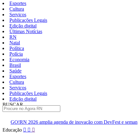
Esportes
Cultura
Serviços
Publicações Legais
Edição digital
Últimas Notícias
RN
Natal
Política
Polícia
Economia
Brasil
Saúde
Esportes
Cultura
Serviços
Publicações Legais
Edição digital
BUSCAR
ÚLTIMAS
ia agenda de inovação com DevFest e semana de eventos
Indú
Pular
Educação
para
o