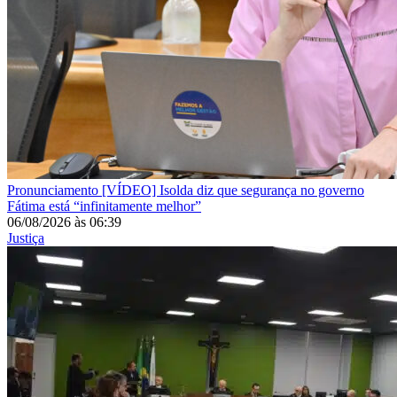
Pronunciamento
[VÍDEO] Isolda diz que segurança no governo
Fátima está “infinitamente melhor”
06/08/2026
às
06:39
Justiça