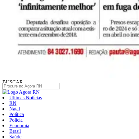
BUSCAR
Últimas Notícias
RN
Natal
Política
Polícia
Economia
Brasil
Saúde