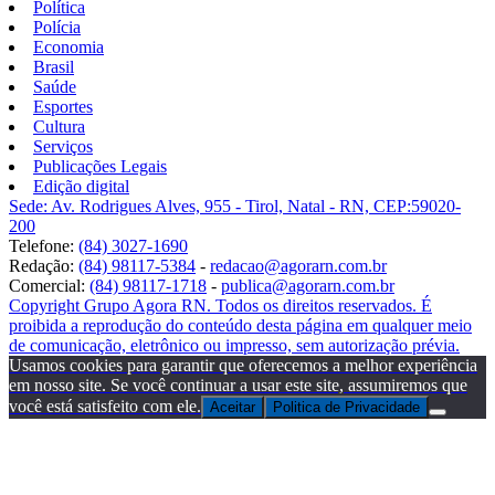
Política
Polícia
Economia
Brasil
Saúde
Esportes
Cultura
Serviços
Publicações Legais
Edição digital
Sede: Av. Rodrigues Alves, 955 - Tirol, Natal - RN, CEP:59020-
200
Telefone:
(84) 3027-1690
Redação:
(84) 98117-5384
-
redacao@agorarn.com.br
Comercial:
(84) 98117-1718
-
publica@agorarn.com.br
Copyright Grupo Agora RN. Todos os direitos reservados. É
proibida a reprodução do conteúdo desta página em qualquer meio
de comunicação, eletrônico ou impresso, sem autorização prévia.
Usamos cookies para garantir que oferecemos a melhor experiência
em nosso site. Se você continuar a usar este site, assumiremos que
você está satisfeito com ele.
Aceitar
Politica de Privacidade