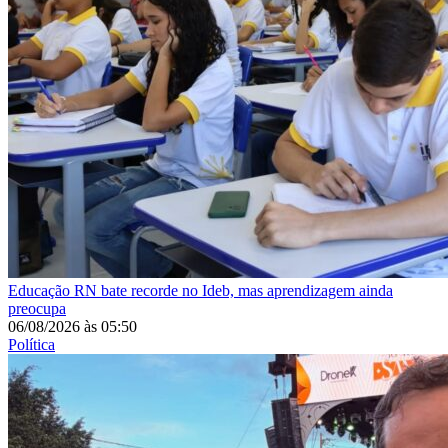
Educação
RN bate recorde no Ideb, mas aprendizagem ainda
preocupa
06/08/2026
às
05:50
Política