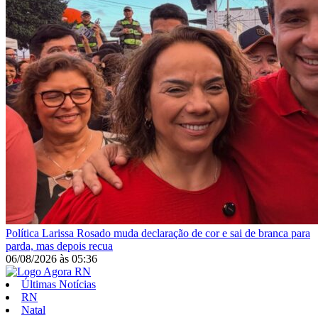
Política
Larissa Rosado muda declaração de cor e sai de branca para
parda, mas depois recua
06/08/2026
às
05:36
Últimas Notícias
RN
Natal