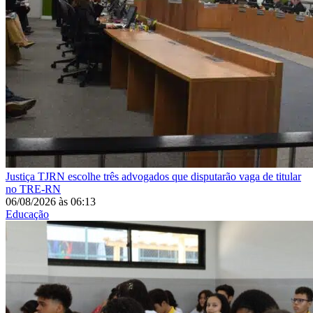
Justiça
TJRN escolhe três advogados que disputarão vaga de titular
no TRE-RN
06/08/2026
às
06:13
Educação