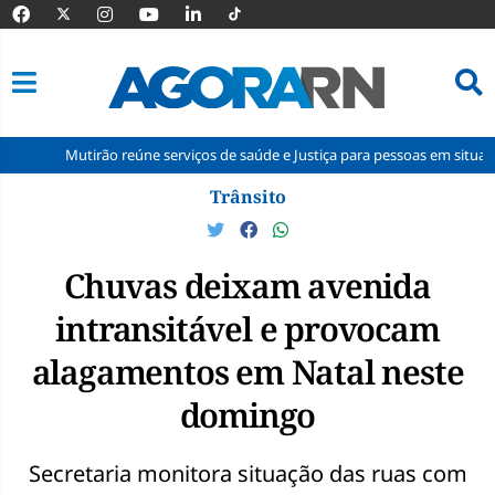
utirão reúne serviços de saúde e Justiça para pessoas em situação de rua 
Pular
Trânsito
para
o
conteúdo
Chuvas deixam avenida
intransitável e provocam
alagamentos em Natal neste
domingo
Secretaria monitora situação das ruas com