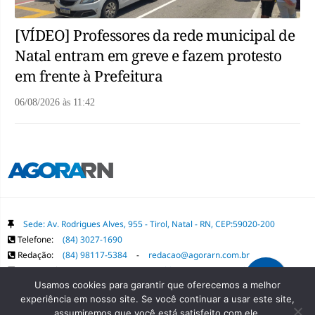
[VÍDEO] Professores da rede municipal de
Natal entram em greve e fazem protesto
em frente à Prefeitura
06/08/2026
às
11:42
Sede: Av. Rodrigues Alves, 955 - Tirol, Natal - RN, CEP:59020-200
Telefone:
(84) 3027-1690
Redação:
(84) 98117-5384
-
redacao@agorarn.com.br
Comercial:
(84) 98117-1718
-
publica@agorarn.com.br
Usamos cookies para garantir que oferecemos a melhor
experiência em nosso site. Se você continuar a usar este site,
Copyright Grupo Agora RN. Todos os direitos reservados. É proibida a
assumiremos que você está satisfeito com ele.