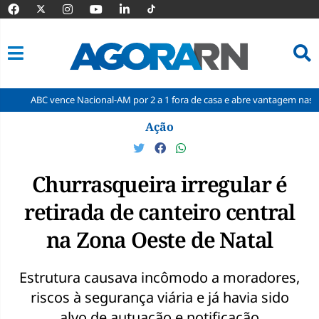
vence Nacional-AM por 2 a 1 fora de casa e abre vantagem nas quartas
Pular
Ação
para
o
conteúdo
Churrasqueira irregular é
retirada de canteiro central
na Zona Oeste de Natal
Estrutura causava incômodo a moradores,
riscos à segurança viária e já havia sido
alvo de autuação e notificação