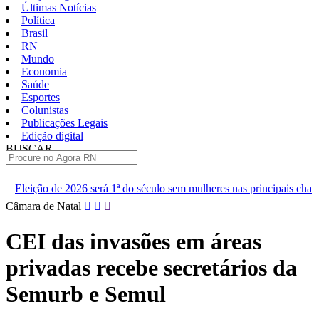
Últimas Notícias
Política
Brasil
RN
Mundo
Economia
Saúde
Esportes
Colunistas
Publicações Legais
Edição digital
BUSCAR
ÚLTIMAS
 1ª do século sem mulheres nas principais chapas
Renan diz que 
Pular
Câmara de Natal
para
o
CEI das invasões em áreas
conteúdo
privadas recebe secretários da
Semurb e Semul