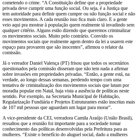
cometendo o crime. “A Constituição define que a propriedade
privada deve cumprir uma função social. Ou seja, é a Justiça que
tem autoridade para definir quem cumpre ou não função social e não
esses movimentos. A cada reunião isso fica mais claro. E a gente
veio aqui pra mostrar à população quem realmente tá invadindo sem
qualquer critério. Alguns estão dizendo que queremos criminalizar
os movimentos sociais. Muito pelo contrário. Convido os
movimentos sociais que realmente agem dentro da lei a usarem este
espaço para provarem que são inocentes”, afirmou o relator da
comissão.
Já o vereador Daniel Valença (PT) frisou que todos os secretários
questionados pela comissão disseram que não tem nada a afirmar
sobre invasões em propriedades privadas. “Então, a gente está, na
verdade, ao longo dessas semanas, perdendo tempo com uma
tentativa de criminalização dos movimentos sociais que lutam por
moradia popular em Natal, haja vista a ausência de políticas neste
sentido. Por exemplo, na Secretaria Municipal de Habitação,
Regularização Fundiária e Projetos Estruturantes estão inscritas mais
de 107 mil pessoas que aguardam um lugar para morar”.
A vice-presidente da CEI, vereadora Camila Araújo (União Brasil),
ressaltou que a reunião foi importante para a sociedade tomar
conhecimento das políticas desenvolvidas pela Prefeitura para as
mulheres. “Existe o benefício do aluguel social, dado a mulheres