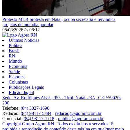
Protesto
MLB protesta em Natal, ocupa secretaria e reivindica
projetos de moradia popular
05/08/2026
às
08:12
Últimas Notícias
Política
Brasil
RN
Mundo
Economia
Saúde
Esportes
Colunistas
Publicações Legais
Edição digital
Sede: Av. Rodrigues Alves, 955 - Tirol, Natal - RN, CEP:59020-
200
Telefone:
(84) 3027-1690
Redação:
(84) 98117-5384
-
redacao@agorarn.com.br
Comercial:
(84) 98117-1718
-
publica@agorarn.com.br
Copyright Grupo Agora RN. Todos os direitos reservados. É
proibida a reprodução do conteúdo desta página em qualquer meio