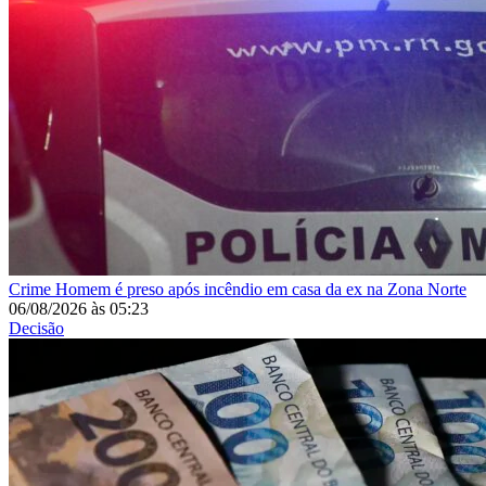
Crime
Homem é preso após incêndio em casa da ex na Zona Norte
06/08/2026
às
05:23
Decisão