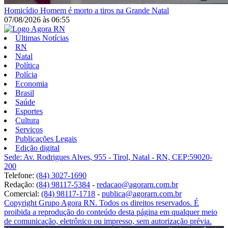
Homicídio
Homem é morto a tiros na Grande Natal
07/08/2026
às
06:55
Últimas Notícias
RN
Natal
Política
Polícia
Economia
Brasil
Saúde
Esportes
Cultura
Serviços
Publicações Legais
Edição digital
Sede: Av. Rodrigues Alves, 955 - Tirol, Natal - RN, CEP:59020-
200
Telefone:
(84) 3027-1690
Redação:
(84) 98117-5384
-
redacao@agorarn.com.br
Comercial:
(84) 98117-1718
-
publica@agorarn.com.br
Copyright Grupo Agora RN. Todos os direitos reservados. É
proibida a reprodução do conteúdo desta página em qualquer meio
de comunicação, eletrônico ou impresso, sem autorização prévia.