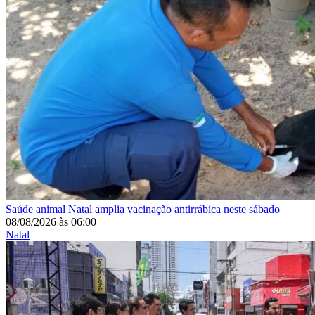
Saúde animal
Natal amplia vacinação antirrábica neste sábado
08/08/2026
às
06:00
Natal