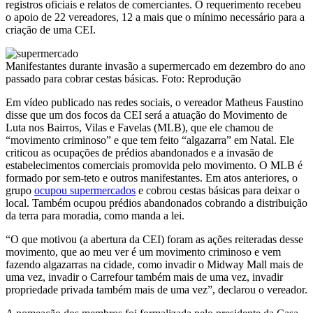
registros oficiais e relatos de comerciantes. O requerimento recebeu
o apoio de 22 vereadores, 12 a mais que o mínimo necessário para a
criação de uma CEI.
Manifestantes durante invasão a supermercado em dezembro do ano
passado para cobrar cestas básicas. Foto: Reprodução
Em vídeo publicado nas redes sociais, o vereador Matheus Faustino
disse que um dos focos da CEI será a atuação do Movimento de
Luta nos Bairros, Vilas e Favelas (MLB), que ele chamou de
“movimento criminoso” e que tem feito “algazarra” em Natal. Ele
criticou as ocupações de prédios abandonados e a invasão de
estabelecimentos comerciais promovida pelo movimento. O MLB é
formado por sem-teto e outros manifestantes. Em atos anteriores, o
grupo
ocupou supermercados
e cobrou cestas básicas para deixar o
local. Também ocupou prédios abandonados cobrando a distribuição
da terra para moradia, como manda a lei.
“O que motivou (a abertura da CEI) foram as ações reiteradas desse
movimento, que ao meu ver é um movimento criminoso e vem
fazendo algazarras na cidade, como invadir o Midway Mall mais de
uma vez, invadir o Carrefour também mais de uma vez, invadir
propriedade privada também mais de uma vez”, declarou o vereador.