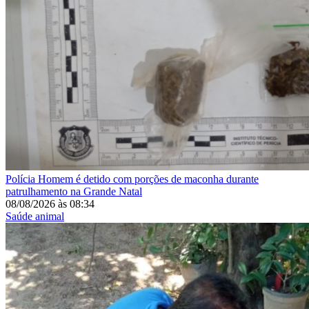
Polícia
Homem é detido com porções de maconha durante
patrulhamento na Grande Natal
08/08/2026
às
08:34
Saúde animal