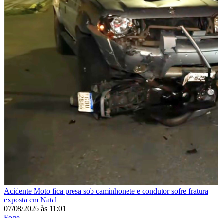
Acidente
Moto fica presa sob caminhonete e condutor sofre fratura
exposta em Natal
07/08/2026
às
11:01
Fogo