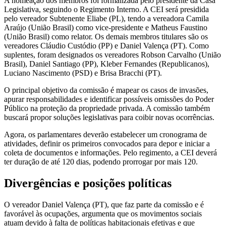
A nomeação dos membros foi formalizada pelo presidente da Casa
Legislativa, seguindo o Regimento Interno. A CEI será presidida
pelo vereador Subtenente Eliabe (PL), tendo a vereadora Camila
Araújo (União Brasil) como vice-presidente e Matheus Faustino
(União Brasil) como relator. Os demais membros titulares são os
vereadores Cláudio Custódio (PP) e Daniel Valença (PT). Como
suplentes, foram designados os vereadores Robson Carvalho (União
Brasil), Daniel Santiago (PP), Kleber Fernandes (Republicanos),
Luciano Nascimento (PSD) e Brisa Bracchi (PT).
O principal objetivo da comissão é mapear os casos de invasões,
apurar responsabilidades e identificar possíveis omissões do Poder
Público na proteção da propriedade privada. A comissão também
buscará propor soluções legislativas para coibir novas ocorrências.
Agora, os parlamentares deverão estabelecer um cronograma de
atividades, definir os primeiros convocados para depor e iniciar a
coleta de documentos e informações. Pelo regimento, a CEI deverá
ter duração de até 120 dias, podendo prorrogar por mais 120.
Divergências e posições políticas
O vereador Daniel Valença (PT), que faz parte da comissão e é
favorável às ocupações, argumenta que os movimentos sociais
atuam devido à falta de políticas habitacionais efetivas e que