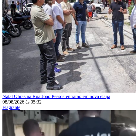
Natal
Obras na Rua João Pessoa entrarão em nova etapa
08/08/2026
às
05:32
Flagrante