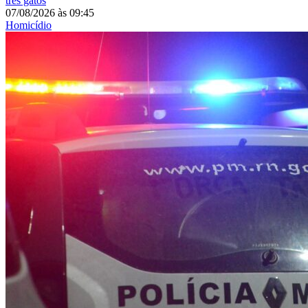
três gatos
07/08/2026
às
09:45
Homicídio