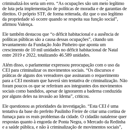
criminalizá-los seria um erro. “As ocupações são um meio legítimo
de luta pela implementação de políticas de moradia e de garantias de
direitos. O próprio STF, de forma reiterada, diz que o uso legítimo
da propriedade só ocorre quando se respeita sua função social”,
afirmou Valença.
Ele também destacou que “o déficit habitacional e a ausência de
políticas públicas são a causa dessas ocupações”, citando um
levantamento da Fundação João Pinheiro que aponta um
crescimento de 10 mil unidades no déficit habitacional de Natal
entre 2019 e 2022, totalizando 46.589 unidades.
Além disso, o parlamentar expressou preocupação com o uso da
CEI para criminalizar os movimentos sociais. “Os discursos e
práticas de alguns dos vereadores que assinaram o requerimento
para a CEI mostram que haverá sim tentativa de criminalização. Não
foram poucos os que se referiram aos integrantes dos movimentos
sociais como bandidos, apesar de ignorarem a baderna conduzida
por alguns deles na invasão ao Idema”, criticou.
Ele questionou as prioridades da investigação. “Esta CEI é uma
tentativa da base do prefeito Paulinho Freire de criar uma cortina de
fumaça para os reais problemas da cidade. O cidadão natalense quer
respostas quanto à engorda de Ponta Negra, o Mercado da Redinha
e a saúde pública, e não à criminalização de movimentos sociais”,