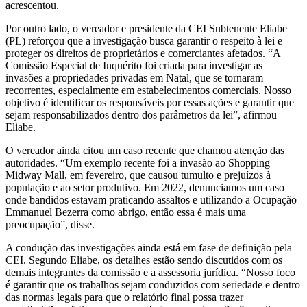
acrescentou.
Por outro lado, o vereador e presidente da CEI Subtenente Eliabe
(PL) reforçou que a investigação busca garantir o respeito à lei e
proteger os direitos de proprietários e comerciantes afetados. “A
Comissão Especial de Inquérito foi criada para investigar as
invasões a propriedades privadas em Natal, que se tornaram
recorrentes, especialmente em estabelecimentos comerciais. Nosso
objetivo é identificar os responsáveis por essas ações e garantir que
sejam responsabilizados dentro dos parâmetros da lei”, afirmou
Eliabe.
O vereador ainda citou um caso recente que chamou atenção das
autoridades. “Um exemplo recente foi a invasão ao Shopping
Midway Mall, em fevereiro, que causou tumulto e prejuízos à
população e ao setor produtivo. Em 2022, denunciamos um caso
onde bandidos estavam praticando assaltos e utilizando a Ocupação
Emmanuel Bezerra como abrigo, então essa é mais uma
preocupação”, disse.
A condução das investigações ainda está em fase de definição pela
CEI. Segundo Eliabe, os detalhes estão sendo discutidos com os
demais integrantes da comissão e a assessoria jurídica. “Nosso foco
é garantir que os trabalhos sejam conduzidos com seriedade e dentro
das normas legais para que o relatório final possa trazer