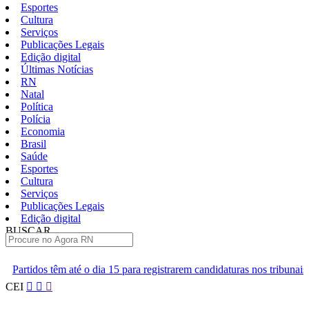
Esportes
Cultura
Serviços
Publicações Legais
Edição digital
Últimas Notícias
RN
Natal
Política
Polícia
Economia
Brasil
Saúde
Esportes
Cultura
Serviços
Publicações Legais
Edição digital
BUSCAR
ÚLTIMAS
ia 15 para registrarem candidaturas nos tribunais
Senai RN abre 2 
Pular
CEI
para
o