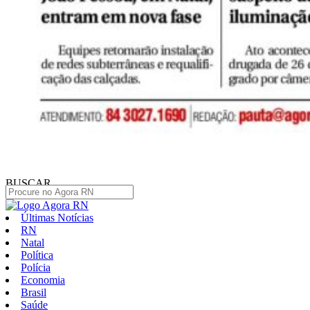
BUSCAR
Últimas Notícias
RN
Natal
Política
Polícia
Economia
Brasil
Saúde