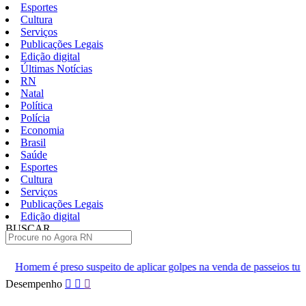
Esportes
Cultura
Serviços
Publicações Legais
Edição digital
Últimas Notícias
RN
Natal
Política
Polícia
Economia
Brasil
Saúde
Esportes
Cultura
Serviços
Publicações Legais
Edição digital
BUSCAR
ÚLTIMAS
to de aplicar golpes na venda de passeios turísticos em Natal
M
Pular
Desempenho
para
o