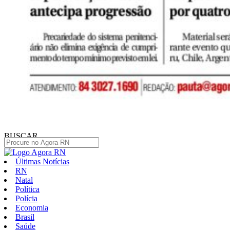
BUSCAR
Últimas Notícias
RN
Natal
Política
Polícia
Economia
Brasil
Saúde