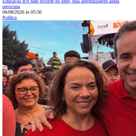
Educação
RN bate recorde no Ideb, mas aprendizagem ainda
preocupa
06/08/2026
às
05:50
Política