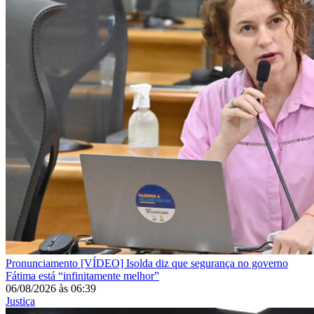
Pronunciamento
[VÍDEO] Isolda diz que segurança no governo
Fátima está “infinitamente melhor”
06/08/2026
às
06:39
Justiça