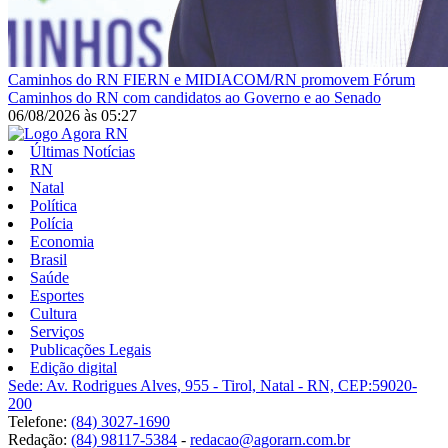
Caminhos do RN
FIERN e MIDIACOM/RN promovem Fórum
Caminhos do RN com candidatos ao Governo e ao Senado
06/08/2026
às
05:27
Últimas Notícias
RN
Natal
Política
Polícia
Economia
Brasil
Saúde
Esportes
Cultura
Serviços
Publicações Legais
Edição digital
Sede: Av. Rodrigues Alves, 955 - Tirol, Natal - RN, CEP:59020-
200
Telefone:
(84) 3027-1690
Redação:
(84) 98117-5384
-
redacao@agorarn.com.br