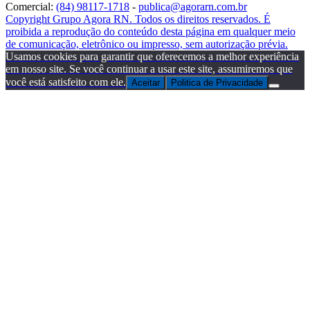
Comercial:
(84) 98117-1718
-
publica@agorarn.com.br
Copyright Grupo Agora RN. Todos os direitos reservados. É
proibida a reprodução do conteúdo desta página em qualquer meio
de comunicação, eletrônico ou impresso, sem autorização prévia.
Usamos cookies para garantir que oferecemos a melhor experiência
em nosso site. Se você continuar a usar este site, assumiremos que
você está satisfeito com ele.
Aceitar
Politica de Privacidade