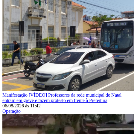
Manifestação
[VÍDEO] Professores da rede municipal de Natal
entram em greve e fazem protesto em frente à Prefeitura
06/08/2026
às
11:42
Operação