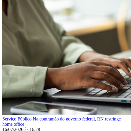
Serviço Público
Na contramão do governo federal, RN restringe
home office
16/07/2026
às
16:28