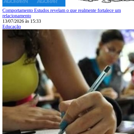
Comportamento
Estudos revelam o que realmente fortalece um
relacionamento
13/07/2026
às
15:33
Educação