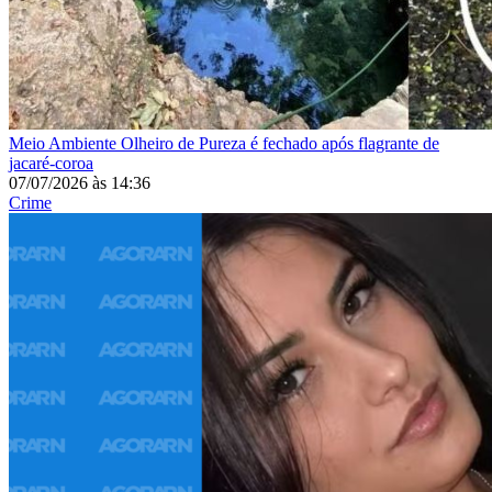
Meio Ambiente
Olheiro de Pureza é fechado após flagrante de
jacaré-coroa
07/07/2026
às
14:36
Crime