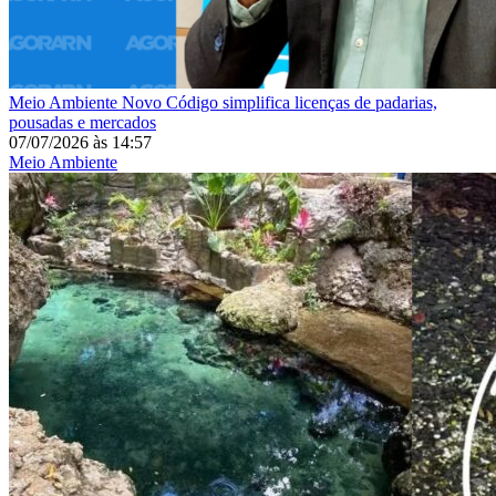
Meio Ambiente
Novo Código simplifica licenças de padarias,
pousadas e mercados
07/07/2026
às
14:57
Meio Ambiente