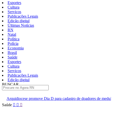
Esportes
Cultura
Serviços
Publicações Legais
Edição digital
Últimas Notícias
RN
Natal
Política
Polícia
Economia
Brasil
Saúde
Esportes
Cultura
Serviços
Publicações Legais
Edição digital
BUSCAR
ÚLTIMAS
move Dia D para cadastro de doadores de medula óssea em Natal
Pular
Saúde
para
o