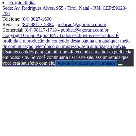
Edição digital
Sede: Av. Rodrigues Alves, 955 - Tirol, Natal - RN, CEP:59020-
200
Telefone:
(84) 3027-1690
Redação:
(84) 98117-5384
-
redacao@agorarn.com.br
Comercial:
(84) 98117-1718
-
publica@agorarn.com.br
Copyright Grupo Agora RN. Todos os direitos reservados. É
proibida a reprodução do conteúdo desta página em qualquer meio
de comunicação, eletrônico ou impresso, sem autorização prévia.
Usamos cookies para garantir que oferecemos a melhor experiência
em nosso site. Se você continuar a usar este site, assumiremos que
você está satisfeito com ele.
Aceitar
Politica de Privacidade