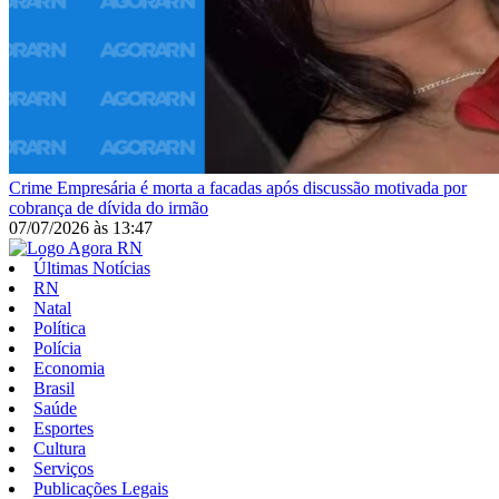
Crime
Empresária é morta a facadas após discussão motivada por
cobrança de dívida do irmão
07/07/2026
às
13:47
Últimas Notícias
RN
Natal
Política
Polícia
Economia
Brasil
Saúde
Esportes
Cultura
Serviços
Publicações Legais