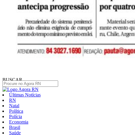
BUSCAR
Últimas Notícias
RN
Natal
Política
Polícia
Economia
Brasil
Saúde